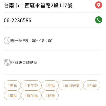
台南市中西區永福路2段117號
06-2236586
週一至日9：00～18：00
粉絲專頁請點我
#
美食
#
下午茶
#
甜點
#
食尚玩家
#
台南
#
景點
#
舒芙蕾
#
鬆餅