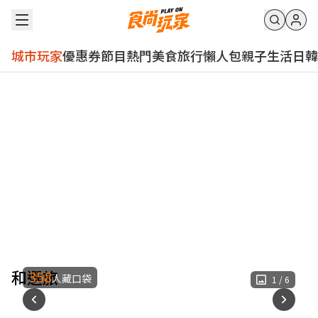
城市玩家
優惠券
節目
熱門
美食
旅行
懶人包
親子
生活
日韓
和選旅
358
人藏口袋
1
/
6