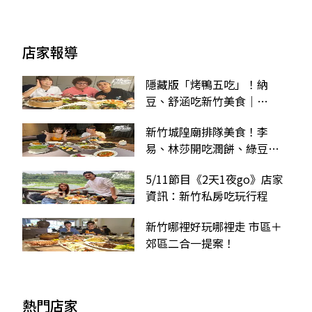
店家報導
隱藏版「烤鴨五吃」！納
豆、舒涵吃新竹美食｜
11/6《2天1夜go》店家資訊
新竹城隍廟排隊美食！李
易、林莎開吃潤餅、綠豆沙
｜8/24《瘋狂總部》店家資
5/11節目《2天1夜go》店家
訊
資訊：新竹私房吃玩行程
新竹哪裡好玩哪裡走 市區＋
郊區二合一提案！
熱門店家