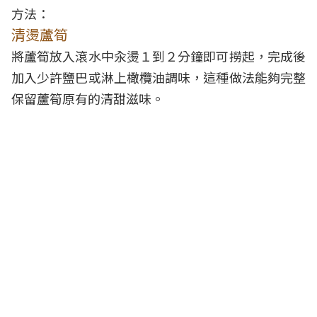
方法：
清燙蘆筍
將蘆筍放入滾水中汆燙１到２分鐘即可撈起，完成後
加入少許鹽巴或淋上橄欖油調味，這種做法能夠完整
保留蘆筍原有的清甜滋味。