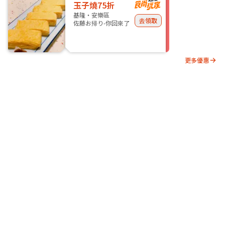
玉子燒75折
基隆・安樂區
去領取
佐藤お帰り-你回來了
更多優惠