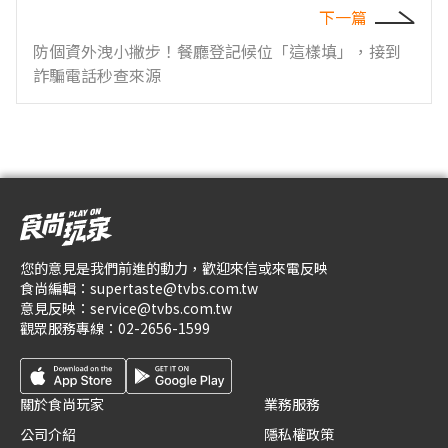
下一篇
防個資外洩小撇步！餐廳登記候位「這樣填」，接到
詐騙電話秒查來源
您的意見是我們前進的動力，歡迎來信或來電反映
食尚編輯：
supertaste@tvbs.com.tw
意見反映：
service@tvbs.com.tw
觀眾服務專線：
02-2656-1599
關於食尚玩家
業務服務
公司介紹
隱私權政策