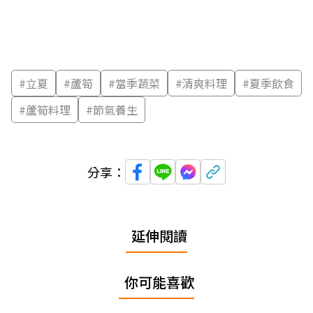
#
立夏
#
蘆筍
#
當季蔬菜
#
清爽料理
#
夏季飲食
#
蘆筍料理
#
節氣養生
分享：
延伸閱讀
你可能喜歡