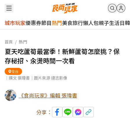
城市玩家
優惠券
節目
熱門
美食
旅行
懶人包
親子
生活
日韓
首頁
/
熱門
夏天吃蘆筍最當季！新鮮蘆筍怎麼挑？保
存秘招、汆燙時間一次看
全台
｜撰文 張瑋書｜圖片來源 達志影像
《食尚玩家》編輯 張瑋書
分享：