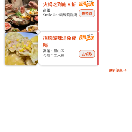
火鍋吃到飽８折
高雄
去領取
Smile One精緻涮涮鍋
招牌酸辣湯免費
喝
高雄・鳳山區
去領取
今鼎手工水餃
更多優惠