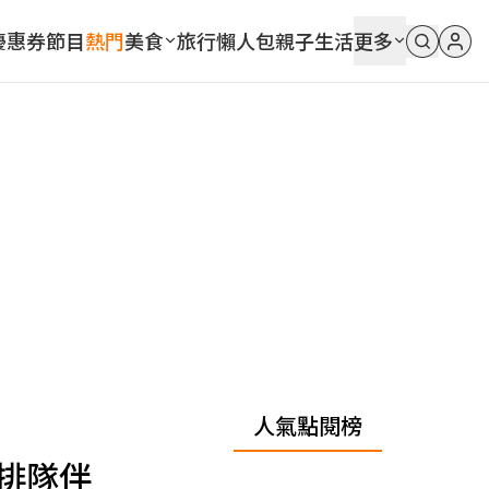
優惠券
節目
熱門
美食
旅行
懶人包
親子
生活
更多
人氣點閱榜
排隊伴