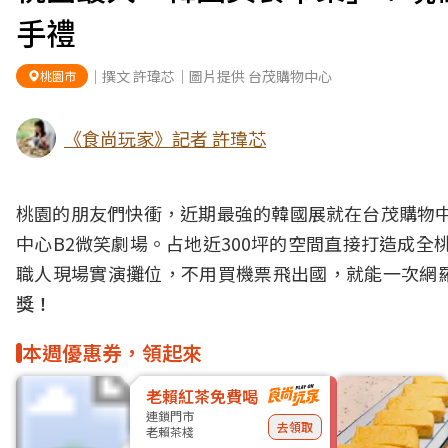
手禮
｜撰文 許瑋芯｜圖片提供 台茂購物中心
桃園市
《食尚玩家》記者 許瑋芯
桃園的朋友們快衝，近期最強的韓國展就在台茂購物中心
中心B2微笑劇場。占地近300坪的空間直接打造成全
職人現場實演攤位，不用買機票飛出國，就能一次網
獎！
本週優惠券，領起來
老賴紅茶免費喝
連鎖門市
去領取
老賴茶棧