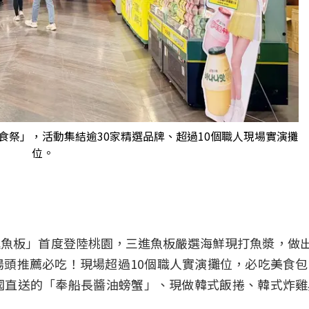
美食祭」，活動集結逾30家精選品牌、超過10個職人現場實演攤
位。
魚板」首度登陸桃園，三進魚板嚴選海鮮現打魚漿，做
頭推薦必吃！現場超過10個職人實演攤位，必吃美食
國直送的「奉船長醬油螃蟹」、現做韓式飯捲、韓式炸雞