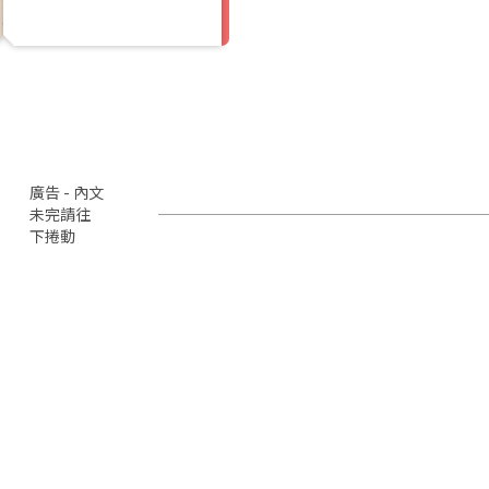
廣告 - 內文
未完請往
下捲動