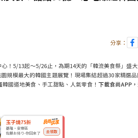
分享：
！5/13起～5/26止，為期14天的「韓流美食祭」盛
桃園規模最大的韓國主題展覽！現場集結超過30家精選品
羅韓國道地美食、手工甜點、人氣零食！
下載食尚APP
玉子燒75折
基隆・安樂區
去領取
佐藤お帰り-你回來了