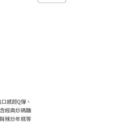
出口感超Q彈、
包含經典炒碼麵
與辣炒年糕等