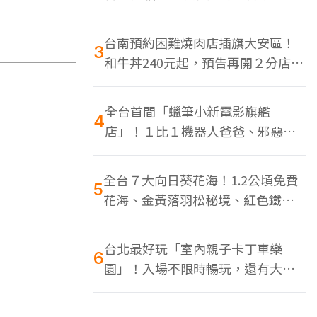
色美食多
台南預約困難燒肉店插旗大安區！
3
和牛丼240元起，預告再開２分店、
地點曝光
全台首間「蠟筆小新電影旗艦
4
店」！１比１機器人爸爸、邪惡正
男，百款周邊買翻
全台７大向日葵花海！1.2公頃免費
5
花海、金黃落羽松秘境、紅色鐵橋
同框
台北最好玩「室內親子卡丁車樂
6
園」！入場不限時暢玩，還有大螢
幕Switch遊戲區