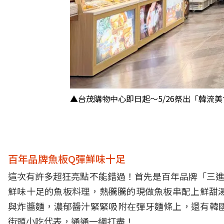
▲台茂購物中心即日起～5/26祭出「韓流
百年品牌魚板Q彈鮮味十足
這次有許多超狂亮點不能錯過！首先是百年品牌「三進
鮮味十足的魚板料理，熱騰騰的現做魚板串配上鮮甜湯
與炸醬麵，濃郁醬汁緊緊吸附在彈牙麵條上，還有韓
街頭小吃代表，通通一網打盡！