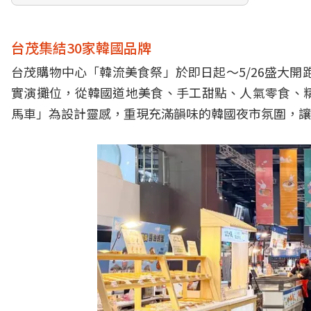
台茂集結30家韓國品牌
台茂購物中心「韓流美食祭」於即日起～5/26盛大開
實演攤位，從韓國道地美食、手工甜點、人氣零食、
馬車」為設計靈感，重現充滿韻味的韓國夜市氛圍，讓