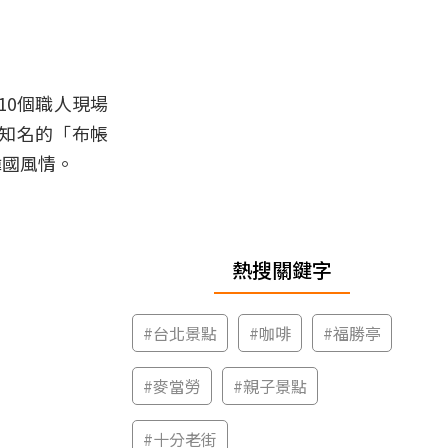
10個職人現場
知名的「布帳
韓國風情。
熱搜關鍵字
#
台北景點
#
咖啡
#
福勝亭
#
麥當勞
#
親子景點
#
十分老街