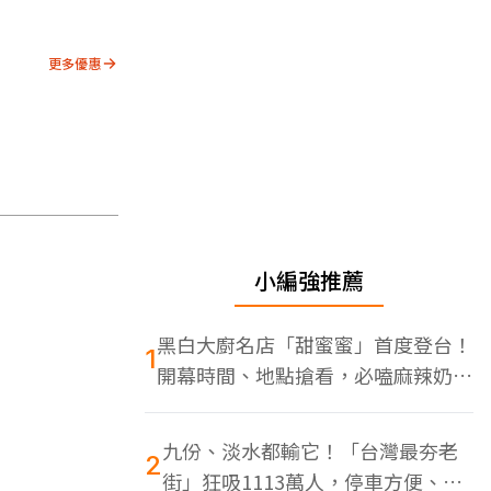
更多優惠
小編強推薦
黑白大廚名店「甜蜜蜜」首度登台！
1
開幕時間、地點搶看，必嗑麻辣奶油
蝦
九份、淡水都輸它！「台灣最夯老
2
街」狂吸1113萬人，停車方便、特