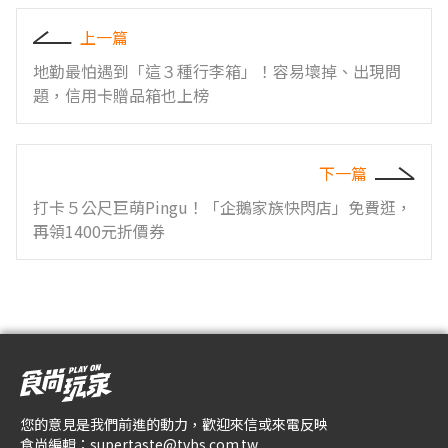
上一篇
地勤最怕遇到「這３種行李箱」！容易壞掉、出現問
題，信用卡贈品箱也上榜
下一篇
打卡５公尺巨萌Pingu！「企鵝家族快閃店」免費逛，
再領1400元折價券
您的意見是我們前進的動力，歡迎來信或來電反映
食尚編輯：
supertaste@tvbs.com.tw