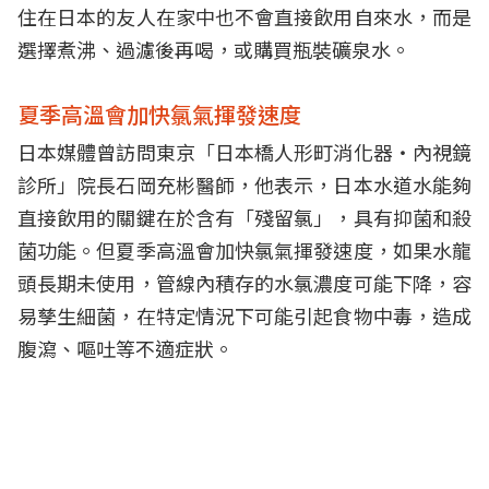
住在日本的友人在家中也不會直接飲用自來水，而是
選擇煮沸、過濾後再喝，或購買瓶裝礦泉水。
夏季高溫會加快氯氣揮發速度
日本媒體曾訪問東京「日本橋人形町消化器・內視鏡
診所」院長石岡充彬醫師，他表示，日本水道水能夠
直接飲用的關鍵在於含有「殘留氯」，具有抑菌和殺
菌功能。但夏季高溫會加快氯氣揮發速度，如果水龍
頭長期未使用，管線內積存的水氯濃度可能下降，容
易孳生細菌，在特定情況下可能引起食物中毒，造成
腹瀉、嘔吐等不適症狀。