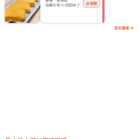
去領取
佐藤お帰り-你回來了
更多優惠