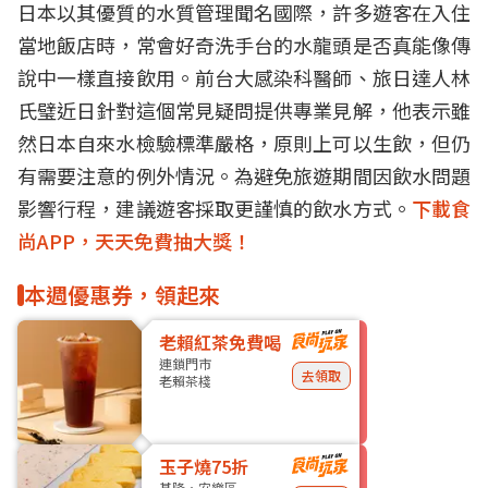
日本以其優質的水質管理聞名國際，許多遊客在入住
當地飯店時，常會好奇洗手台的水龍頭是否真能像傳
說中一樣直接飲用。前台大感染科醫師、旅日達人林
氏璧近日針對這個常見疑問提供專業見解，他表示雖
然日本自來水檢驗標準嚴格，原則上可以生飲，但仍
有需要注意的例外情況。為避免旅遊期間因飲水問題
影響行程，建議遊客採取更謹慎的飲水方式。
下載食
尚APP，天天免費抽大獎！
本週優惠券，領起來
老賴紅茶免費喝
連鎖門市
去領取
老賴茶棧
玉子燒75折
基隆・安樂區