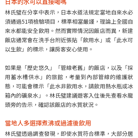
日本的水可以直接喝嗎
林氏璧在分享中表示，日本水道法規定當地自來水必
須通過51項檢驗項目，標準相當嚴謹，理論上全國自
來水都能安全飲用。然而實際情況因飯店而異，新建
飯店通常會在洗手台附近張貼「飲用水」或「此水可
以生飲」的標示，讓房客安心使用。
如果是「歷史悠久」「管線老舊」的飯店，以及「採
用蓄水槽供水」的旅館，考量到內部管線的維護狀
態，可能會標示「此水非飲用水，請飲用熱水瓶或冰
箱內的礦泉水」。林氏璧建議遊客入住後先查看水龍
頭旁的告示，確認該飯店的水質狀況。
當地人多選擇煮沸或過濾後飲用
林氏璧透過調查發現，即使水質符合標準，大部分居