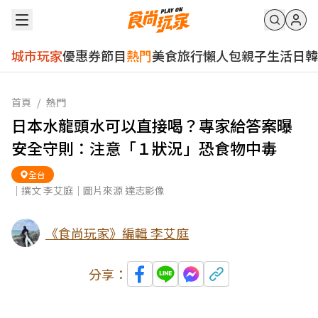
城市玩家
優惠券
節目
熱門
美食
旅行
懶人包
親子
生活
日韓
首頁
/
熱門
日本水龍頭水可以直接喝？專家給答案曝
安全守則：注意「１狀況」恐食物中毒
全台
｜撰文 李艾庭｜圖片來源 達志影像
《食尚玩家》編輯 李艾庭
分享：