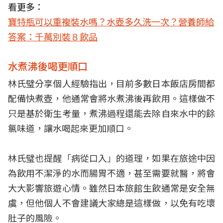
看更多：
寶特瓶可以重複裝水嗎？水壺多久洗一次？營養師給
答案：千萬別裝８飲品
水煮沸後喝更順口
林氏璧分享個人經驗指出，目前多數日本飯店房間都
配備快煮壺，他通常會將水煮沸後再飲用。這樣做不
只是基於衛生考量，煮沸過程還能去除自來水中的餘
氯味道，讓水喝起來更加順口。
林氏璧也提醒「病從口入」的道理，如果在旅途中因
為飲用不潔淨的水而腸胃不適，甚至需要就醫，將會
大大影響旅遊心情。雖然日本旅館生飲通常是安全無
虞，但他個人不會建議大家總是這樣做，以免有吃壞
肚子的風險。