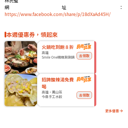
林氏璧
網址：
https://www.facebook.com/share/p/18dXaAd45H/
本週優惠券，領起來
火鍋吃到飽８折
高雄
去領取
Smile One精緻涮涮鍋
招牌酸辣湯免費
喝
高雄・鳳山區
去領取
今鼎手工水餃
更多優惠