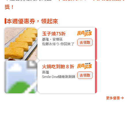
獎！
本週優惠券，領起來
玉子燒75折
基隆・安樂區
去領取
佐藤お帰り-你回來了
火鍋吃到飽８折
高雄
去領取
Smile One精緻涮涮鍋
更多優惠