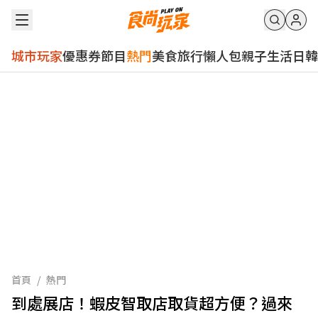
城市玩家
優惠券
節目
熱門
美食
旅行
懶人包
親子
生活
日韓
首頁
/
熱門
到處展店！蝦皮智取店取貨超方便？過來