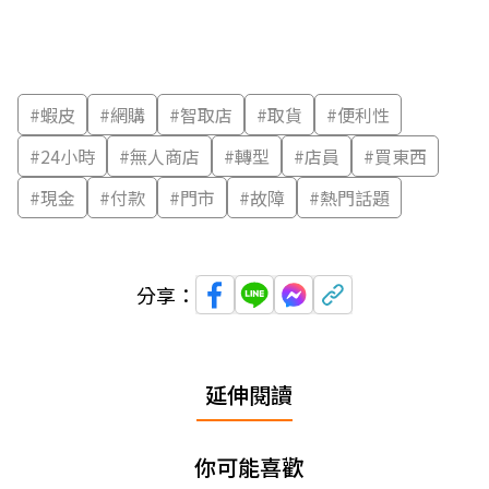
#
蝦皮
#
網購
#
智取店
#
取貨
#
便利性
#
24小時
#
無人商店
#
轉型
#
店員
#
買東西
#
現金
#
付款
#
門市
#
故障
#
熱門話題
分享：
延伸閱讀
你可能喜歡