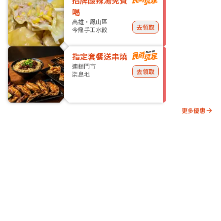
招牌酸辣湯免費
喝
高雄・鳳山區
去領取
今鼎手工水餃
指定套餐送串燒
連鎖門市
去領取
柒息地
更多優惠