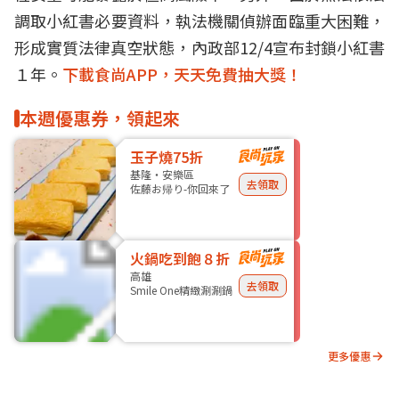
調取小紅書必要資料，執法機關偵辦面臨重大困難，
形成實質法律真空狀態，內政部12/4宣布封鎖小紅書
１年。
下載食尚APP，天天免費抽大獎！
本週優惠券，領起來
玉子燒75折
基隆・安樂區
去領取
佐藤お帰り-你回來了
火鍋吃到飽８折
高雄
去領取
Smile One精緻涮涮鍋
更多優惠