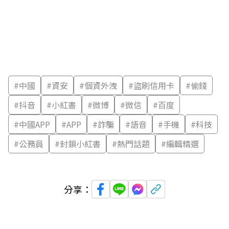
#
中國
#
資安
#
個資外洩
#
盜刷信用卡
#
偷錢
#
抖音
#
小紅書
#
微博
#
微信
#
百度
#
中國APP
#
APP
#
詐騙
#
語音
#
手機
#
科技
#
公務員
#
封鎖小紅書
#
熱門話題
#
編輯精選
分享：