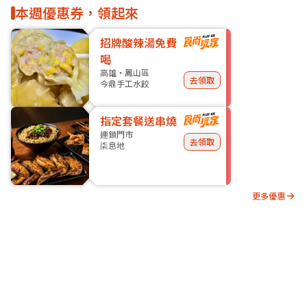
本週優惠券，領起來
招牌酸辣湯免費
喝
高雄・鳳山區
去領取
今鼎手工水餃
指定套餐送串燒
連鎖門市
去領取
柒息地
更多優惠