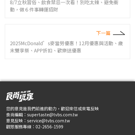
8/7立秋習俗、飲食禁忌一次看！別吃太辣、避免衝
動，做６件事轉運招財
下一篇
2025McDonald’s麥當勞優惠！12月優惠與活動、歲
末雙享祭、APP折扣、歡樂送優惠
您的意見是我們前進的動力，歡迎來信或來電反映
食尚編輯：
supertaste@tvbs.com.tw
意見反映：
service@tvbs.com.tw
觀眾服務專線：
02-2656-1599