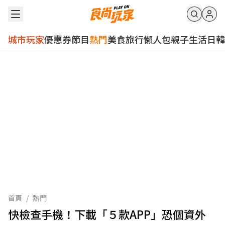
城市玩家
優惠券
節目
熱門
美食
旅行
懶人包
親子
生活
日韓
首頁
/
熱門
快檢查手機！下載「５款APP」恐個資外