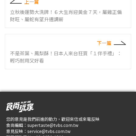
上一篇
立秋後運勢大洗牌！６大生肖迎黃金７天，屬雞正偏
財旺、屬蛇有望升遷調薪
下一篇
不是茶葉、鳳梨酥！日本人來台狂買「１伴手禮」：
輕巧耐用又好看
您的意見是我們前進的動力，歡迎來信或來電反映
食尚編輯：
supertaste@tvbs.com.tw
意見反映：
service@tvbs.com.tw