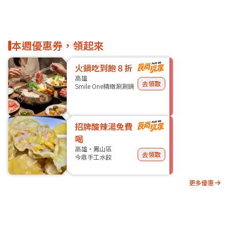
本週優惠券，領起來
火鍋吃到飽８折
高雄
去領取
Smile One精緻涮涮鍋
招牌酸辣湯免費
喝
高雄・鳳山區
去領取
今鼎手工水餃
更多優惠