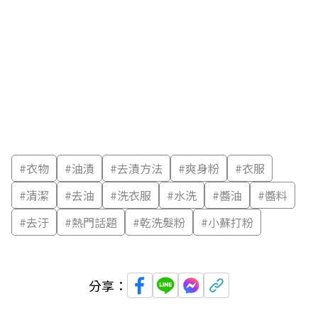
#
衣物
#
油漬
#
去漬方法
#
爽身粉
#
衣服
#
清潔
#
去油
#
洗衣服
#
水洗
#
醬油
#
醬料
#
去汙
#
熱門話題
#
乾洗髮粉
#
小蘇打粉
分享：