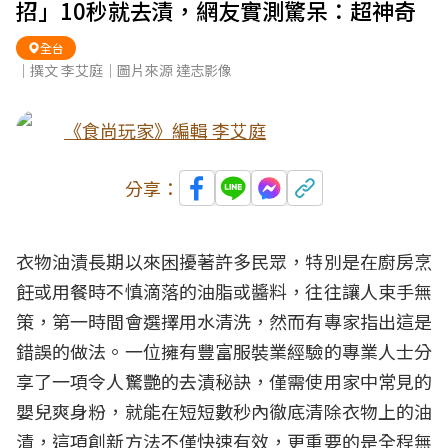
招」10秒就去漬，網友實測驚呆：超神奇
全台
｜撰文 李艾庭｜圖片來源 達志影像
《食尚玩家》編輯 李艾庭
分享：
衣物油漬長期以來困擾著許多民眾，特別是在廚房烹
飪或用餐時不慎滴落的油脂或醬料，往往讓人束手無
策，第一時間會選擇用水清洗，然而有專家指出這是
錯誤的做法。一位擁有豐富服裝業經驗的專業人士分
享了一項令人驚艷的去漬秘訣，僅需使用家中常見的
嬰兒爽身粉，就能在短短數秒內徹底清除衣物上的油
漬，這項創新方法不僅快速有效，更重要的是全程無