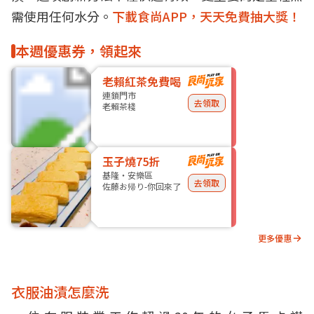
需使用任何水分。
下載食尚APP，天天免費抽大獎！
本週優惠券，領起來
老賴紅茶免費喝
連鎖門市
去領取
老賴茶棧
玉子燒75折
基隆・安樂區
去領取
佐藤お帰り-你回來了
更多優惠
衣服油漬怎麼洗