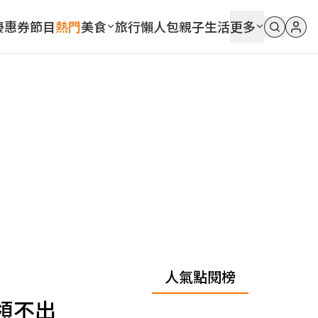
優惠券
節目
熱門
美食
旅行
懶人包
親子
生活
更多
人氣點閱榜
領不出