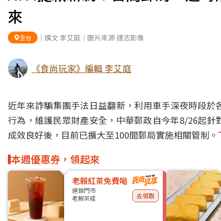
來
｜撰文 李艾庭｜圖片來源 達志影像
全台
《食尚玩家》編輯 李艾庭
近年來詐騙集團手法日益翻新，利用車手深夜時段於各
行為，維護民眾財產安全，中華郵政自今年8/26起
成效良好後，目前已擴大至100間郵局實施相關管制。
本週優惠券，領起來
老賴紅茶免費喝
連鎖門市
去領取
老賴茶棧