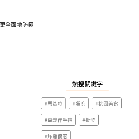
，更全面地防範
熱搜關鍵字
#
馬基莓
#
選系
#
桃園美食
#
嘉義伴手禮
#
批發
#
炸雞優惠