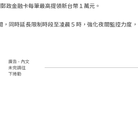
制郵政金融卡每筆最高提領新台幣１萬元。
00間，同時延長限制時段至凌晨５時，強化夜間監控力度
廣告 - 內文
未完請往
下捲動