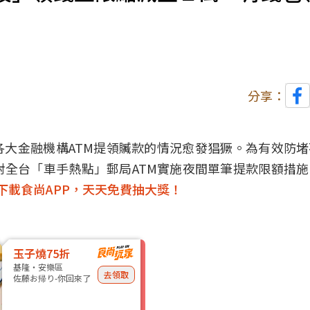
分享：
大金融機構ATM提領贓款的情況愈發猖獗。為有效防
針對全台「車手熱點」郵局ATM實施夜間單筆提款限額措
下載食尚APP，天天免費抽大獎！
玉子燒75折
基隆・安樂區
去領取
佐藤お帰り-你回來了