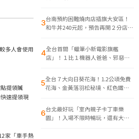
色美食多
台南預約困難燒肉店插旗大安區！
3
和牛丼240元起，預告再開２分店、
地點曝光
全台首間「蠟筆小新電影旗艦
中較多人會使用
4
店」！１比１機器人爸爸、邪惡正
男，百款周邊買翻
全台７大向日葵花海！1.2公頃免費
5
據點提領贓
花海、金黃落羽松秘境、紅色鐵橋
同框
團快速提領現
台北最好玩「室內親子卡丁車樂
6
園」！入場不限時暢玩，還有大螢
幕Switch遊戲區
12家「車手熱