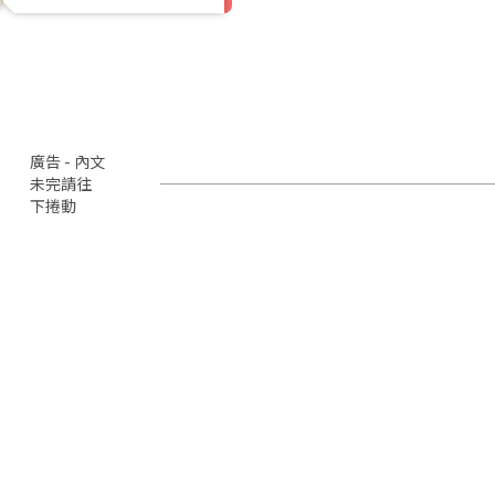
廣告 - 內文
未完請往
下捲動