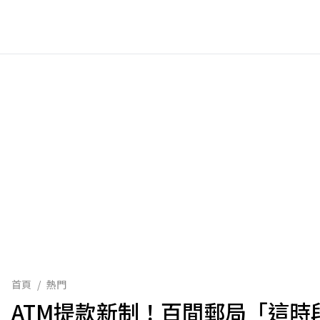
首頁
/
熱門
ATM提款新制！百間郵局「這