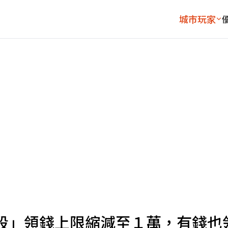
城市玩家
時段」領錢上限縮減至１萬，有錢也