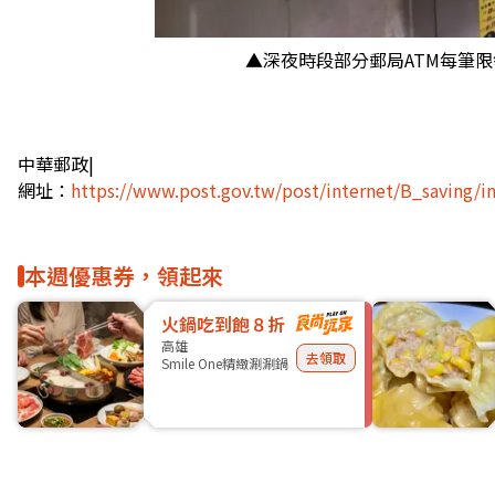
▲深夜時段部分郵局ATM每筆限領
中華郵政|
網址：
https://www.post.gov.tw/post/internet/B_saving/in
本週優惠券，領起來
火鍋吃到飽８折
高雄
去領取
Smile One精緻涮涮鍋