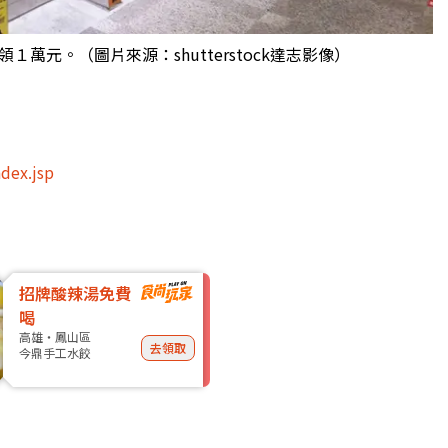
１萬元。（圖片來源：shutterstock達志影像）
dex.jsp
招牌酸辣湯免費
喝
高雄・鳳山區
去領取
今鼎手工水餃