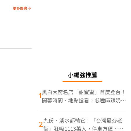
更多優惠
小編強推薦
黑白大廚名店「甜蜜蜜」首度登台！
1
開幕時間、地點搶看，必嗑麻辣奶油
蝦
九份、淡水都輸它！「台灣最夯老
2
街」狂吸1113萬人，停車方便、特