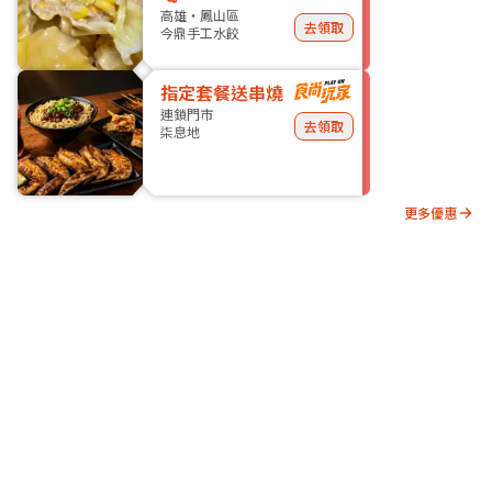
高雄・鳳山區
去領取
今鼎手工水餃
指定套餐送串燒
連鎖門市
去領取
柒息地
更多優惠