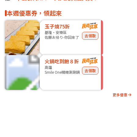
本週優惠券，領起來
玉子燒75折
基隆・安樂區
去領取
佐藤お帰り-你回來了
火鍋吃到飽８折
高雄
去領取
Smile One精緻涮涮鍋
更多優惠