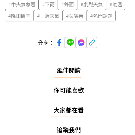
#
中央氣象署
#
下雨
#
鋒面
#
劇烈天氣
#
氣溫
#
降雨機率
#
一週天氣
#
吳德榮
#
熱門話題
分享：
延伸閱讀
你可能喜歡
大家都在看
追蹤我們