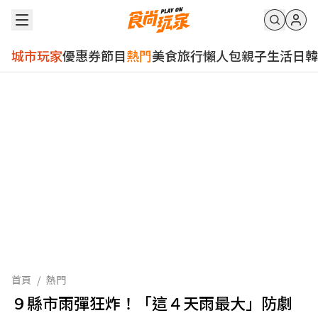
城市玩家
優惠券
節目
熱門
美食
旅行
懶人包
親子
生活
日韓
首頁
/
熱門
９縣市雨彈狂炸！「這４天雨最大」防劇