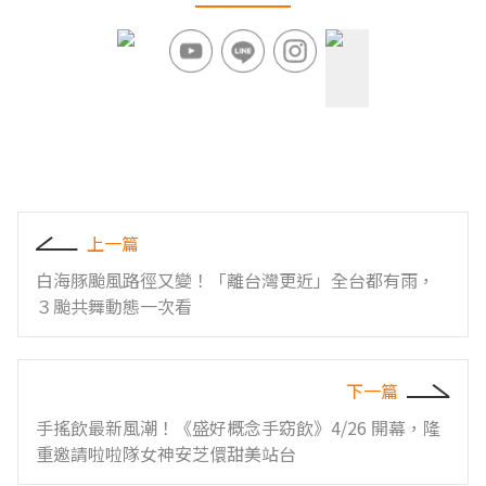
上一篇
白海豚颱風路徑又變！「離台灣更近」全台都有雨，
３颱共舞動態一次看
下一篇
手搖飲最新風潮！《盛好概念手窈飲》4/26 開幕，隆
重邀請啦啦隊女神安芝儇甜美站台