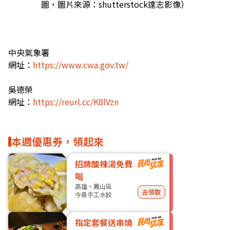
圖，圖片來源：shutterstock達志影像）
中央氣象署
網址：
https://www.cwa.gov.tw/
吳德榮
網址：
https://reurl.cc/K8lVzn
本週優惠券，領起來
招牌酸辣湯免費
喝
高雄・鳳山區
去領取
今鼎手工水餃
指定套餐送串燒