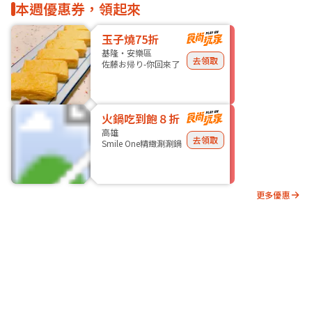
本週優惠券，領起來
玉子燒75折
基隆・安樂區
去領取
佐藤お帰り-你回來了
火鍋吃到飽８折
高雄
去領取
Smile One精緻涮涮鍋
更多優惠