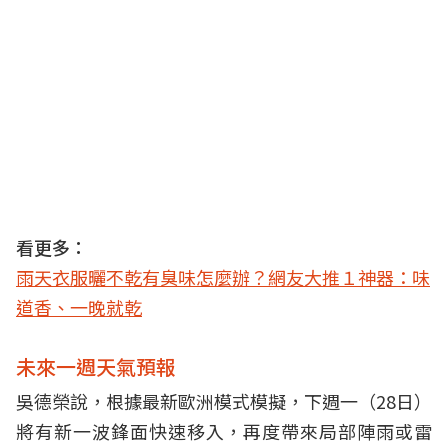
看更多：
雨天衣服曬不乾有臭味怎麼辦？網友大推１神器：味
道香、一晚就乾
未來一週天氣預報
吳德榮說，根據最新歐洲模式模擬，下週一（28日）
將有新一波鋒面快速移入，再度帶來局部陣雨或雷