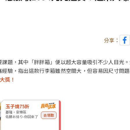
分享：
要課題，其中「胖胖箱」便以超大容量吸引不少人目光。
痛經驗，指出這款行李箱雖然空間大，但容易因尺寸問題
抽大獎！
玉子燒75折
基隆・安樂區
去領取
佐藤お帰り-你回來了