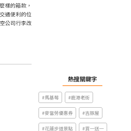
麼樣的箱款，
、交通便利的位
航空公司行李改
熱搜關鍵字
#
馬基莓
#
鹿港老街
#
麥當勞優惠券
#
吉豚屋
#
花蓮步道景點
#
買一送一