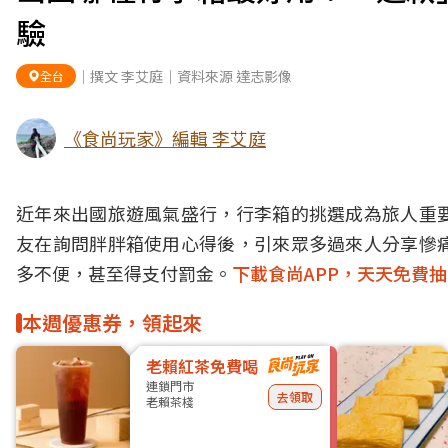
驗
｜撰文 李艾庭｜資料來源 達志影像
全台
《食尚玩家》編輯 李艾庭
近年來出國旅遊風氣盛行，行李箱的挑選成為旅人重
友在詢問胖胖箱使用心得後，引來眾多過來人分享慘
多不便，甚至得支付罰金。
下載食尚APP，天天免費
本週優惠券，領起來
老賴紅茶免費喝
連鎖門市
去領取
老賴茶棧