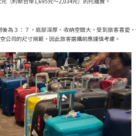
（約新台幣1,695元～2,034元）的托運費。
開後為３：７，底部深厚、收納空間大，受到旅客喜愛，
空公司的尺寸規範，因此旅客選購前應謹慎考慮。