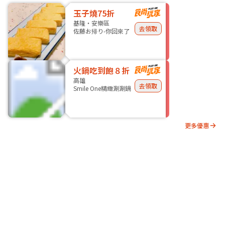
玉子燒75折
基隆・安樂區
去領取
佐藤お帰り-你回來了
火鍋吃到飽８折
高雄
去領取
Smile One精緻涮涮鍋
更多優惠