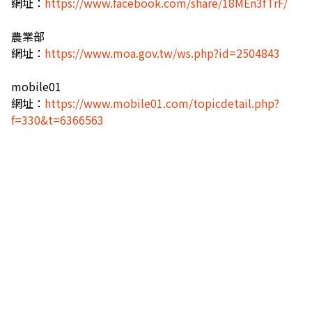
網址：
https://www.facebook.com/share/18MEn3fTrF/
農業部
網址：
https://www.moa.gov.tw/ws.php?id=2504843
mobile01
網址：
https://www.mobile01.com/topicdetail.php?
f=330&t=6366563