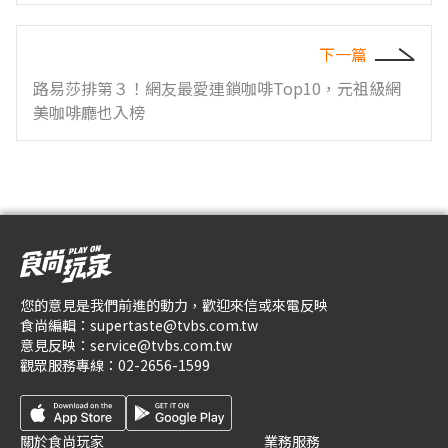
下一篇
路易莎排第３！網友最愛連鎖咖啡Top10，元祖級網
美咖啡廳也入榜
您的意見是我們前進的動力，歡迎來信或來電反映
食尚編輯：
supertaste@tvbs.com.tw
意見反映：
service@tvbs.com.tw
觀眾服務專線：
02-2656-1599
關於食尚玩家
業務服務