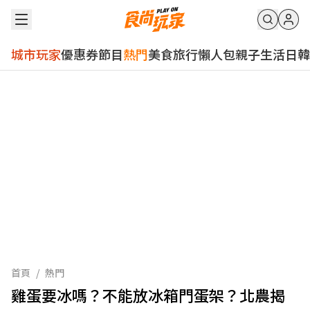
城市玩家
優惠券
節目
熱門
美食
旅行
懶人包
親子
生活
日韓
首頁
/
熱門
雞蛋要冰嗎？不能放冰箱門蛋架？北農揭