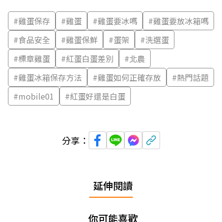
#
雞蛋保存
#
雞蛋
#
雞蛋要冰嗎
#
雞蛋要放冰箱嗎
#
食品安全
#
雞蛋保鮮
#
蛋架
#
洗選蛋
#
標章雞蛋
#
紅蛋白蛋差別
#
北農
#
雞蛋冰箱保存方法
#
雞蛋如何正確存放
#
熱門話題
#
mobile01
#
紅蛋好還是白蛋
分享：
延伸閱讀
你可能喜歡