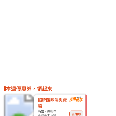
本週優惠券，領起來
招牌酸辣湯免費
喝
高雄・鳳山區
去領取
今鼎手工水餃