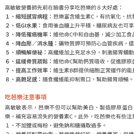
高敏敏營養師先前在臉書分享吃芭樂的８大好處：
１、縮短感冒病程：
芭樂富含維生素C，有抗氧化、抗
２、低GI水果：
食用後血糖上升平穩，糖尿病友也可享
３、降低罹癌機率：
維他命C中和自由基，減少加工食
４、降血壓／消水腫：
礦物質鉀可預防心血管疾病，還
５、順暢解便祕：
高纖維加上充足水分，刺激腸胃蠕動
６、延緩骨質疏鬆：
維他命C幫助鈣質吸收，促進膠原
７、提高工作效率：
維生素B群提供細胞正常運作的能
８、高飽足感：
膳食纖維能抑制胃口，幫助腸胃順暢。
吃芭樂注意事項
高敏敏表示，芭樂不但可以幫助美白、製造膠原蛋白
樂，補充容易流失的營養素C。此外，吃芭樂也有些注
１、不加鹽或梅粉，避免鈉和糖攝取過多。