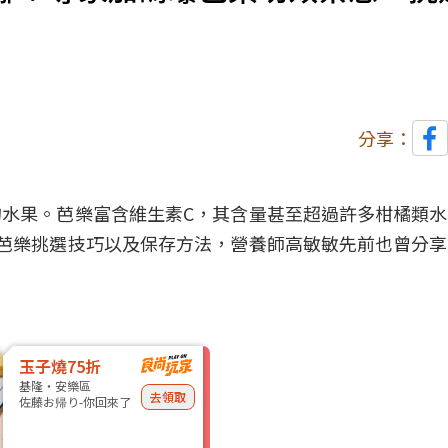
分享：
水果。芭樂富含維生素C，其含量甚至超過許多柑橘類
芭樂挑選技巧以及保存方法，營養師高敏敏先前也曾分
玉子燒75折
基隆・安樂區
去領取
佐藤お帰り-你回來了