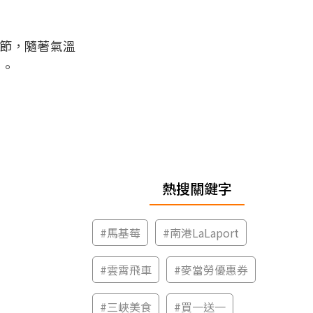
季節，隨著氣溫
口。
熱搜關鍵字
#
馬基莓
#
南港LaLaport
#
雲霄飛車
#
麥當勞優惠券
#
三峽美食
#
買一送一