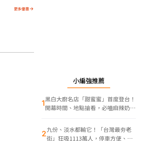
更多優惠
小編強推薦
黑白大廚名店「甜蜜蜜」首度登台！
1
開幕時間、地點搶看，必嗑麻辣奶油
蝦
九份、淡水都輸它！「台灣最夯老
2
街」狂吸1113萬人，停車方便、特