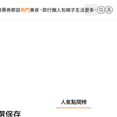
優惠券
節目
熱門
美食
旅行
懶人包
親子
生活
更多
人氣點閱榜
選保存