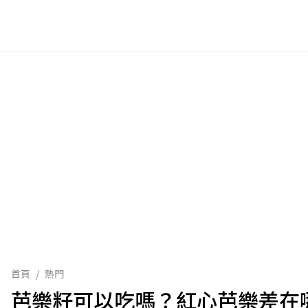
首頁
/
熱門
芭樂籽可以吃嗎？紅心芭樂差在