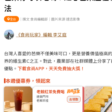
法
｜撰文 食尚編輯部｜圖片來源 達志影像
全台
《食尚玩家》編輯 李艾庭
台灣人喜愛的芭樂不僅美味可口，更是營養價值極高的
界的維生素C之王。對此，農業部在社群媒體上分享了
優點。
下載食尚APP，天天免費抽大獎！
本週優惠券，領起來
老賴紅茶免費喝
連鎖門市
去領取
老賴茶棧