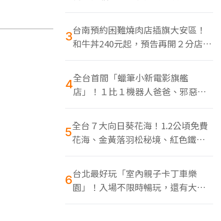
色美食多
台南預約困難燒肉店插旗大安區！
3
和牛丼240元起，預告再開２分店、
地點曝光
全台首間「蠟筆小新電影旗艦
4
店」！１比１機器人爸爸、邪惡正
男，百款周邊買翻
全台７大向日葵花海！1.2公頃免費
5
花海、金黃落羽松秘境、紅色鐵橋
同框
台北最好玩「室內親子卡丁車樂
6
園」！入場不限時暢玩，還有大螢
幕Switch遊戲區