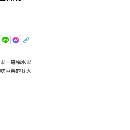
水果，堪稱水果
享吃芭樂的８大