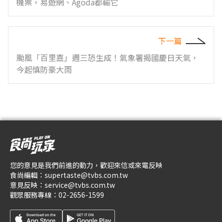
機票，易遊網、Agoda都輸它
下一篇
颱風「百里嘉」週三恐生成！氣象署揭國慶日天氣，
今起慎防豪大雨
您的意見是我們前進的動力，歡迎來信或來電反映
食尚編輯：
supertaste@tvbs.com.tw
意見反映：
service@tvbs.com.tw
觀眾服務專線：
02-2656-1599