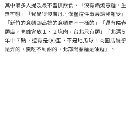
其中最多人提及最不習慣飲食，「沒有鍋燒意麵，生
無可戀」「我覺得沒有丹丹漢堡這件事最讓我難受」
「新竹的意麵跟高雄的意麵是不一樣的」「還有陽春
麵店，高雄會放１、２塊肉，台北只有麵」「北漂５
年中７點，還有是QQ蛋，不是地瓜球，肉圓店幾乎
是炸的，羹吃不到甜的，北部陽春麵是油麵」。