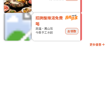
招牌酸辣湯免費
喝
高雄・鳳山區
去領取
今鼎手工水餃
更多優惠