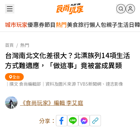
城市玩家
優惠券
節目
熱門
美食
旅行
懶人包
親子
生活
日韓
首頁
/
熱門
台灣南北文化差很大？北漂族列14項生活
方式難適應，「做這事」竟被當成異類
全台
｜撰文 食尚編輯部｜資料及圖片來源 TVBS新聞網、達志影像
《食尚玩家》編輯 李艾庭
分享：