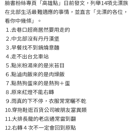
臉書粉絲專頁「高雄點」日前發文，列舉14項北漂族
在北部生活最難適應的事情，並直言「北漂的各位，
看你中幾條」。
１.去巷口超商居然要用走的
２.中北部沒有丹丹漢堡
３.早餐找不到鍋燒意麵
４.走不出台北車站
５.點米粉湯來的是米苔目
６.點滷肉飯來的是肉燥飯
７.點熱狗蛋來的是熱狗＋蛋
８.原來紅燈不能右轉
９.雨真的下不停，衣服常常曬不乾
10.穿拖鞋逛百貨公司被朋友當異類
11.大排長龍的老店通常雷到翻
12.右轉４次不一定會回到原點