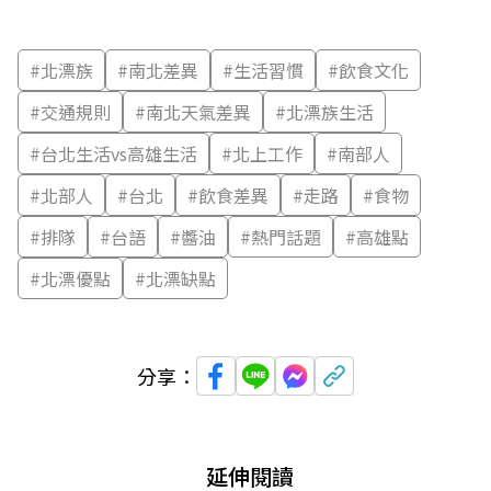
#
北漂族
#
南北差異
#
生活習慣
#
飲食文化
#
交通規則
#
南北天氣差異
#
北漂族生活
#
台北生活vs高雄生活
#
北上工作
#
南部人
#
北部人
#
台北
#
飲食差異
#
走路
#
食物
#
排隊
#
台語
#
醬油
#
熱門話題
#
高雄點
#
北漂優點
#
北漂缺點
分享：
延伸閱讀