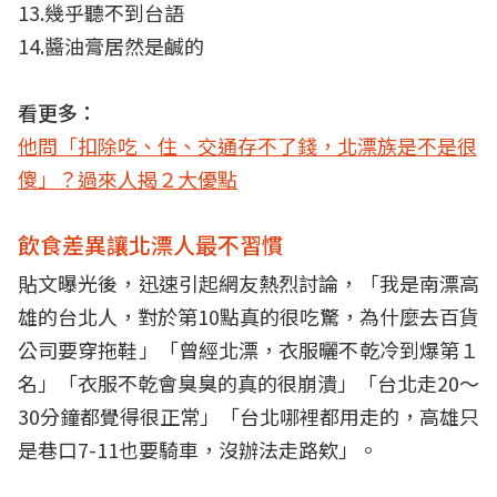
13.幾乎聽不到台語
14.醬油膏居然是鹹的
看更多：
他問「扣除吃、住、交通存不了錢，北漂族是不是很
傻」？過來人揭２大優點
飲食差異讓北漂人最不習慣
貼文曝光後，迅速引起網友熱烈討論，「我是南漂高
雄的台北人，對於第10點真的很吃驚，為什麼去百貨
公司要穿拖鞋」「曾經北漂，衣服曬不乾冷到爆第１
名」「衣服不乾會臭臭的真的很崩潰」「台北走20～
30分鐘都覺得很正常」「台北哪裡都用走的，高雄只
是巷口7-11也要騎車，沒辦法走路欸」。