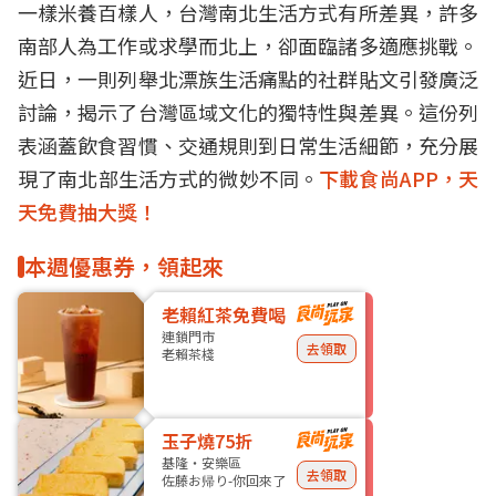
一樣米養百樣人，台灣南北生活方式有所差異，許多
南部人為工作或求學而北上，卻面臨諸多適應挑戰。
近日，一則列舉北漂族生活痛點的社群貼文引發廣泛
討論，揭示了台灣區域文化的獨特性與差異。這份列
表涵蓋飲食習慣、交通規則到日常生活細節，充分展
現了南北部生活方式的微妙不同。
下載食尚APP，天
天免費抽大獎！
本週優惠券，領起來
老賴紅茶免費喝
連鎖門市
去領取
老賴茶棧
玉子燒75折
基隆・安樂區
去領取
佐藤お帰り-你回來了