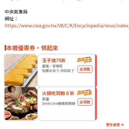
中央氣象局
網址：
https://www.cwa.gov.tw/V8/C/K/Encyclopedia/nous/index
本週優惠券，領起來
玉子燒75折
基隆・安樂區
去領取
佐藤お帰り-你回來了
火鍋吃到飽８折
高雄
去領取
Smile One精緻涮涮鍋
更多優惠