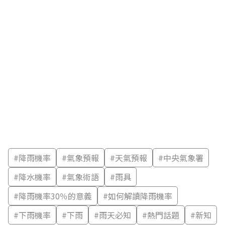
#
降雨機率
#
氣象預報
#
天氣預報
#
中央氣象署
#
降水機率
#
氣象術語
#
雨具
#
降雨機率30％的意義
#
如何解讀降雨機率
#
下雨機率
#
下雨
#
雨天必知
#
熱門話題
#
新知