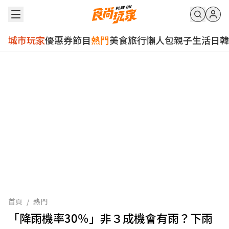
城市玩家
優惠券
節目
熱門
美食
旅行
懶人包
親子
生活
日韓
首頁
/
熱門
「降雨機率30％」非３成機會有雨？下雨