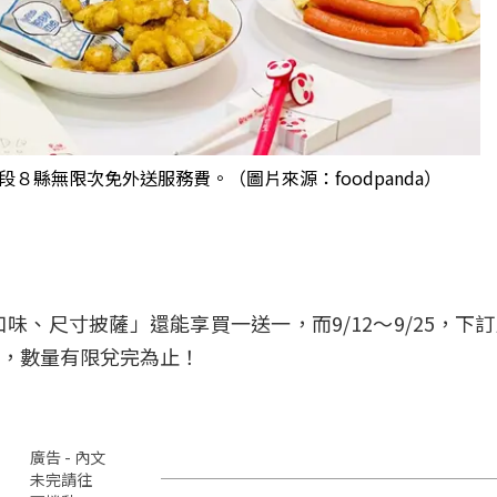
時段８縣無限次免外送服務費。（圖片來源：foodpanda）
味、尺寸披薩」還能享買一送一，而9/12～9/25，下
，數量有限兌完為止！
廣告 - 內文
未完請往