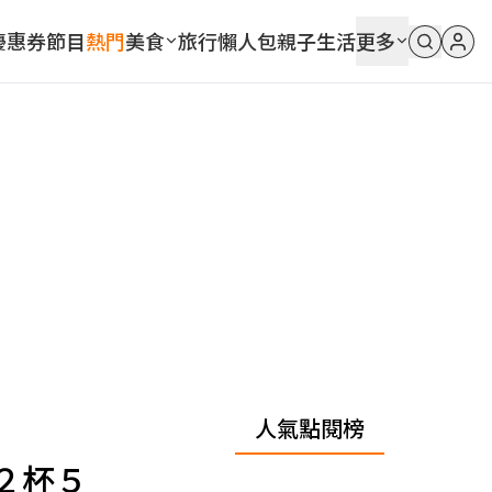
優惠券
節目
熱門
美食
旅行
懶人包
親子
生活
更多
人氣點閱榜
２杯５