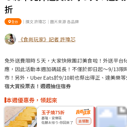
折
｜撰文 許瑋芯｜圖片來源 各品牌
全台
《食尚玩家》記者 許瑋芯
免外送費限時５天，大家快揪團訂美食啦！外送平台fo
應，因此活動本週加碼延長！不僅於即日起～9/13
市！另外，Uber Eats於9/10前也祭出得正、
宿大賞投票去！週週抽住宿券
本週優惠券，領起來
玉子燒75折
基隆・安樂區
去領取
佐藤お帰り-你回來了