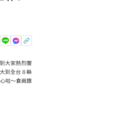
收到大家熱烈響
擴大到全台８縣
點心啦～
食尚旅