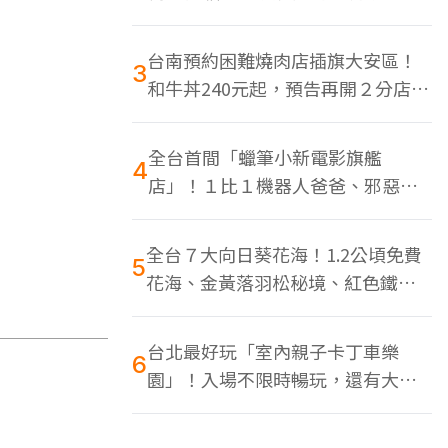
色美食多
台南預約困難燒肉店插旗大安區！
3
和牛丼240元起，預告再開２分店、
地點曝光
全台首間「蠟筆小新電影旗艦
4
店」！１比１機器人爸爸、邪惡正
男，百款周邊買翻
全台７大向日葵花海！1.2公頃免費
5
花海、金黃落羽松秘境、紅色鐵橋
同框
台北最好玩「室內親子卡丁車樂
6
園」！入場不限時暢玩，還有大螢
幕Switch遊戲區