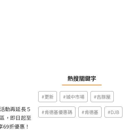
熱搜關鍵字
#
更新
#
城中市場
#
吉豚屋
讓活動再延長５
#
肯德基優惠碼
#
肯德基
#
DJB
區，即日起至
享69折優惠！