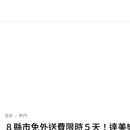
首頁
/
熱門
８縣市免外送費限時５天！達美