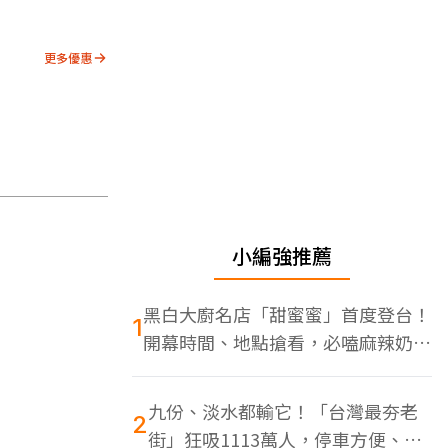
更多優惠
小編強推薦
黑白大廚名店「甜蜜蜜」首度登台！
1
開幕時間、地點搶看，必嗑麻辣奶油
蝦
九份、淡水都輸它！「台灣最夯老
2
街」狂吸1113萬人，停車方便、特