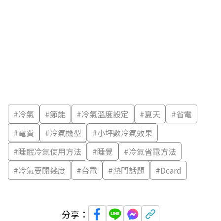
#
冷氣
#
節能
#
冷氣溫度設定
#
夏天
#
省電
#
電費
#
冷氣機型
#
小坪數冷氣效果
#
睡眠冷氣使用方法
#
睡覺
#
冷氣省電方法
#
冷氣要開幾度
#
台電
#
熱門話題
#
Dcard
分享：