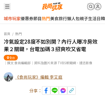
城市玩家
優惠券
節目
熱門
美食
旅行
懶人包
親子
生活
日韓
首頁
/
熱門
冷氣設定28度不如別開？內行人曝冷房效
果２關鍵，台電加碼３招爽吹又省電
全台
｜撰文 食尚編輯部｜資料及圖片來源 TVBS新聞網、達志影像
《食尚玩家》編輯 李艾庭
分享：