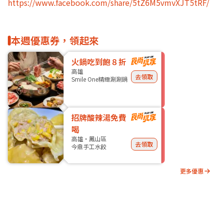
https://www.facebook.com/share/5tZ6M5vmvXJT5tRF/
本週優惠券，領起來
火鍋吃到飽８折
高雄
去領取
Smile One精緻涮涮鍋
招牌酸辣湯免費
喝
高雄・鳳山區
去領取
今鼎手工水餃
更多優惠