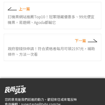
上一篇
訂機票網站推薦Top10！冠軍隱藏優惠多、99元便宜
機票，易遊網、Agoda都輸它
下一篇
政府發錢快申請！符合資格者每月可領2197元，補助
條件、方法一次看
您的意見是我們前進的動力，歡迎來信或來電反映
食尚編輯：
supertaste@tvbs.com.tw