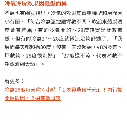
冷氣冷房效果因機型而異
不過也有網友指出，冷氣的效果其實與機型和房間大
小有關，「每台冷氣溫控跟坪數不同，吹起來體感溫
度會有差異，有的冷氣開27～28度確實是比較無
感，但有的冷氣27～28度就微涼足夠舒適了」「我
房間每天都超過30度，沒有一天沒超過，好的冷氣、
坪數夠，28度很剛好」「27度還不涼，代表噸數不
夠或濾網太髒」。
看更多：
冷氣28度每天吹４小時「１週電費破千元」！內行揭
關鍵原因，２招有效省錢