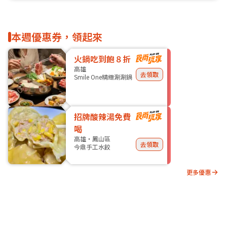
本週優惠券，領起來
火鍋吃到飽８折
高雄
去領取
Smile One精緻涮涮鍋
招牌酸辣湯免費
喝
高雄・鳳山區
去領取
今鼎手工水餃
更多優惠