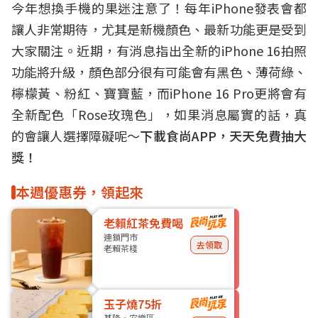
今年想換手機的果迷注意了！每年iPhone發表會都
讓人非常期待，尤其是新機顏色、最新功能更是受到
大家關注。近期，有消息指出全新的iPhone 16拍照
功能將升級，顏色部分很有可能會有黑色、薄荷綠、
檸檬黃、粉紅、寶寶藍，而iPhone 16 Pro更將會有
全新配色「Rose玫瑰色」，如果消息屬實的話，真
的會讓人選擇障礙呢～
下載食尚APP，天天免費抽大
獎！
本週優惠券，領起來
老賴紅茶免費喝
連鎖門市
去領取
老賴茶棧
玉子燒75折
基隆・安樂區