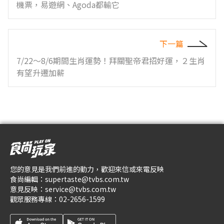
機票，易遊網、Agoda都輸它
下一篇
7/22～8/6期間生肖運勢！拜關聖帝君招好運，２生肖
有望升遷加薪
您的意見是我們前進的動力，歡迎來信或來電反映
食尚編輯：
supertaste@tvbs.com.tw
意見反映：
service@tvbs.com.tw
觀眾服務專線：
02-2656-1599