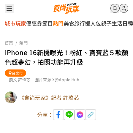
城市玩家
優惠券
節目
熱門
美食
旅行
懶人包
親子
生活
日韓
首頁
/
熱門
iPhone 16新機曝光！粉紅、寶寶藍５款顏
色超夢幻，拍照功能再升級
台北市
｜撰文 許瑋芯｜圖片來源 X@Apple Hub
《食尚玩家》記者 許瑋芯
分享：