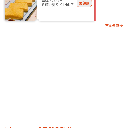
去領取
佐藤お帰り-你回來了
更多優惠