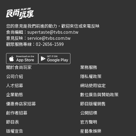
您的意見是我們前進的動力，歡迎來信或來電反映
食尚編輯：
supertaste@tvbs.com.tw
意見反映：
service@tvbs.com.tw
觀眾服務專線：
02-2656-1599
關於食尚玩家
業務服務
公司介紹
隱私權政策
人才招募
網站使用協定
企業動態
數位廣告與贊助政策
優惠券店家招募
節目版權銷售
創作者招募
公開招標
節目表
官方聲明
版權宣告
星藝象娛樂