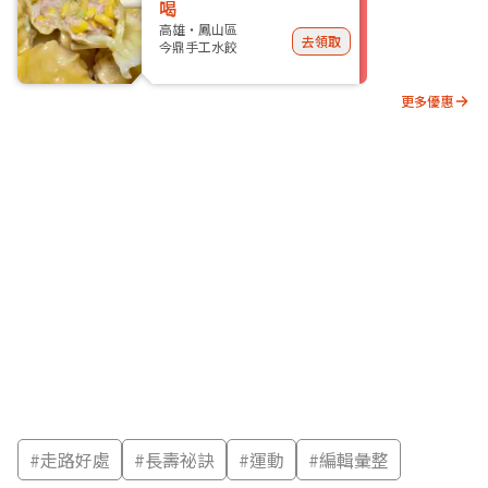
喝
高雄・鳳山區
去領取
今鼎手工水餃
更多優惠
#
走路好處
#
長壽祕訣
#
運動
#
編輯彙整