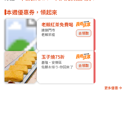
本週優惠券，領起來
老賴紅茶免費喝
連鎖門市
去領取
老賴茶棧
玉子燒75折
基隆・安樂區
去領取
佐藤お帰り-你回來了
更多優惠