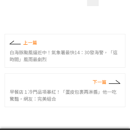
上一篇
白海豚颱風逼近中！氣象署最快14：30發海警，「這
時間」風雨最劇烈
下一篇
早餐店１冷門品項暴紅！「蛋皮包裹再淋醬」他一吃
驚豔，網友：完美組合