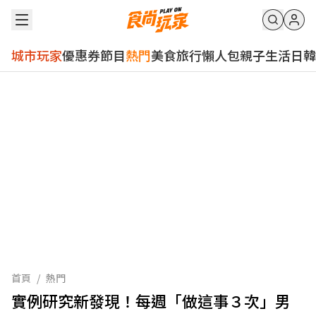
城市玩家
優惠券
節目
熱門
美食
旅行
懶人包
親子
生活
日韓
首頁
/
熱門
實例研究新發現！每週「做這事３次」男