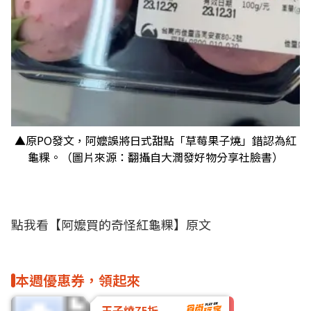
▲原PO發文，阿嬤誤將日式甜點「草莓果子燒」錯認為紅
龜粿。（圖片來源：翻攝自大潤發好物分享社臉書）
點我看【
阿嬤買的奇怪紅龜粿
】原文
本週優惠券，領起來
玉子燒75折