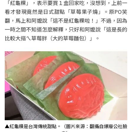
「紅龜粿」，表示要買１盒回家吃，沒想到，上前一
看才發現竟然是日式甜點「草莓果子燒」。原PO笑
翻，馬上和阿嬤說「這不是紅龜粿啦！」不過，因為
一時之間不知道怎麼解釋，只好和阿嬤說「這是長的
比較大摳ㄟ草莓胖（大的草莓麵包）」。
▲紅龜粿是台灣傳統甜點。（圖片來源：翻攝自爆廢公社臉