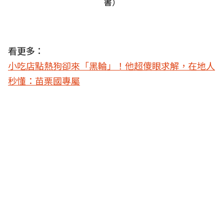
書）
看更多：
小吃店點熱狗卻來「黑輪」！他超傻眼求解，在地人
秒懂：苗栗國專屬