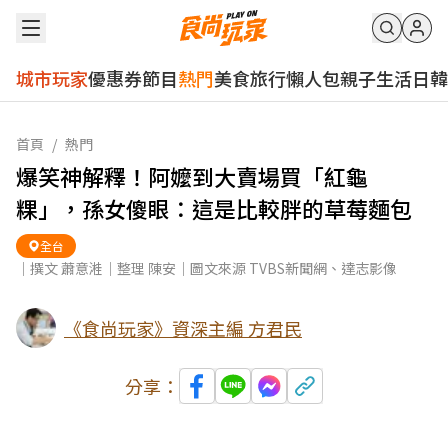
城市玩家
優惠券
節目
熱門
美食
旅行
懶人包
親子
生活
日韓
首頁
/
熱門
爆笑神解釋！阿嬤到大賣場買「紅龜
粿」，孫女傻眼：這是比較胖的草莓麵包
全台
｜撰文 蕭意溎｜整理 陳安｜圖文來源 TVBS新聞網、達志影像
《食尚玩家》資深主編 方君民
分享：