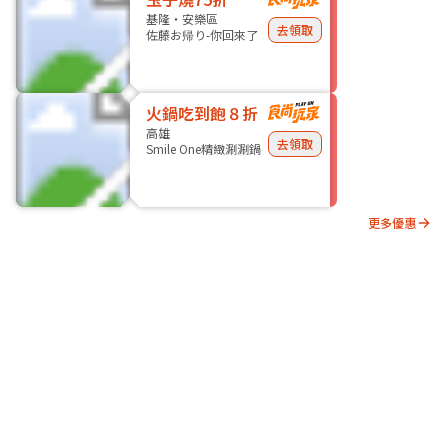
基隆・安樂區
去領取
佐藤お帰り-你回來了
火鍋吃到飽８折
高雄
去領取
Smile One精緻涮涮鍋
更多優惠