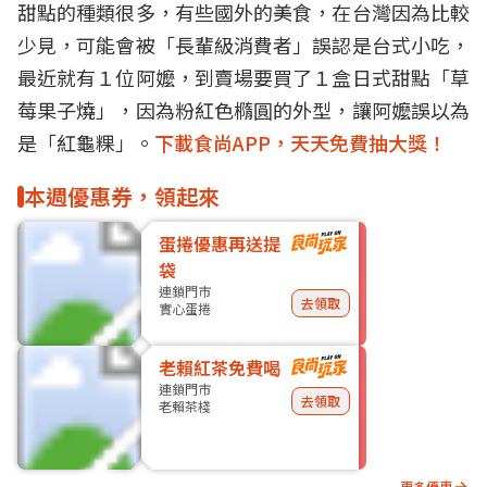
甜點的種類很多，有些國外的美食，在台灣因為比較
少見，可能會被「長輩級消費者」誤認是台式小吃，
最近就有１位阿嬤，到賣場要買了１盒日式甜點「草
莓果子燒」，因為粉紅色橢圓的外型，讓阿嬤誤以為
是「紅龜粿」。
下載食尚APP，天天免費抽大獎！
本週優惠券，領起來
蛋捲優惠再送提
袋
連鎖門市
去領取
實心蛋捲
老賴紅茶免費喝
連鎖門市
去領取
老賴茶棧
更多優惠