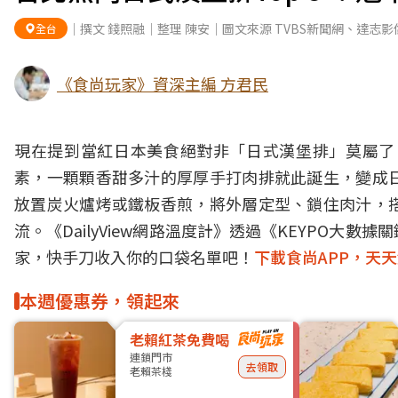
｜撰文 錢照融｜整理 陳安｜圖文來源 TVBS新聞網、達志影
全台
《食尚玩家》資深主編 方君民
現在提到當紅日本美食絕對非「日式漢堡排」莫屬了
素，一顆顆香甜多汁的厚厚手打肉排就此誕生，變成
放置炭火爐烤或鐵板香煎，將外層定型、鎖住肉汁，
流。《DailyView網路溫度計》透過《KEYPO
家，快手刀收入你的口袋名單吧！
下載食尚APP，天
本週優惠券，領起來
老賴紅茶免費喝
連鎖門市
去領取
老賴茶棧