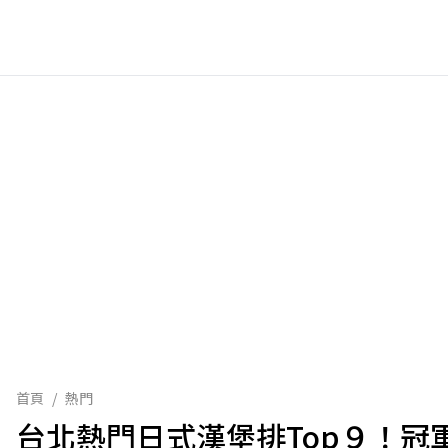
首頁
/
熱門
台北熱門日式漢堡排Top９！冠