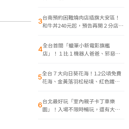
色美食多
台南預約困難燒肉店插旗大安區！
3
和牛丼240元起，預告再開２分店、
地點曝光
全台首間「蠟筆小新電影旗艦
4
店」！１比１機器人爸爸、邪惡正
男，百款周邊買翻
全台７大向日葵花海！1.2公頃免費
5
花海、金黃落羽松秘境、紅色鐵橋
同框
台北最好玩「室內親子卡丁車樂
6
園」！入場不限時暢玩，還有大螢
幕Switch遊戲區