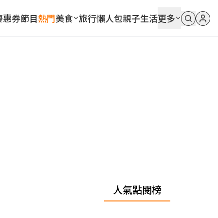
優惠券
節目
熱門
美食
旅行
懶人包
親子
生活
更多
人氣點閱榜