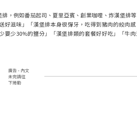
堡排，例如番茄起司、夏里亞賓、創業咖哩、炸漢堡排等
送好滋味」「漢堡排本身很彈牙，吃得到豬肉的絞肉感
少要少30%的鹽分」「漢堡排類的套餐好好吃」「牛肉
廣告 - 內文
未完請往
下捲動