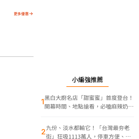
更多優惠
小編強推薦
黑白大廚名店「甜蜜蜜」首度登台！
1
開幕時間、地點搶看，必嗑麻辣奶油
蝦
九份、淡水都輸它！「台灣最夯老
2
街」狂吸1113萬人，停車方便、特