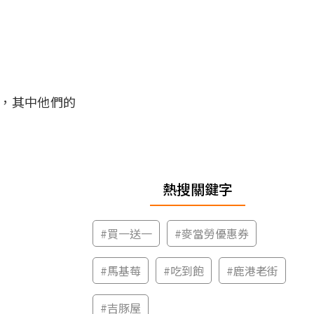
，其中他們的
熱搜關鍵字
#
買一送一
#
麥當勞優惠券
#
馬基莓
#
吃到飽
#
鹿港老街
#
吉豚屋