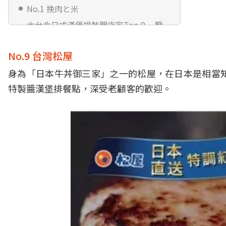
No.1 挽肉と米
大台北日式漢堡排熱門店家Top９一覽
表
No.9 台灣松屋
身為「日本牛丼御三家」之一的松屋，在日本是相當
特製醬漢堡排餐點，深受老顧客的歡迎。