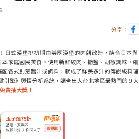
像
分享：
！日式漢堡排初期由美國漢堡的肉餅改造，結合日本與
日本家庭國民美食。使用新鮮絞肉、撒鹽、胡椒調味，細
搭配各式創意醬汁或調料，就成了鮮美多汁的傳說級料理
大數據關鍵引擎》輿情分析系統，調查出大台北地區最熱門的９
天免費抽大獎！
玉子燒75折
基隆・安樂區
去領取
佐藤お帰り-你回來了