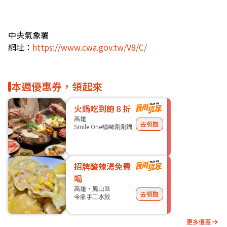
中央氣象署
網址：
https://www.cwa.gov.tw/V8/C/
本週優惠券，領起來
火鍋吃到飽８折
高雄
去領取
Smile One精緻涮涮鍋
招牌酸辣湯免費
喝
高雄・鳳山區
去領取
今鼎手工水餃
更多優惠