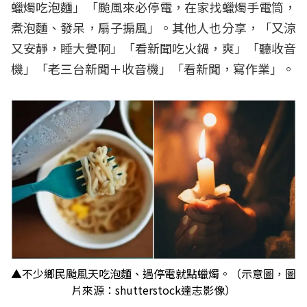
蠟燭吃泡麵」「颱風來必停電，在家找蠟燭手電筒，
煮泡麵、發呆，扇子搧風」。其他人也分享，「又涼
又安靜，睡大覺啊」「看新聞吃火鍋，爽」「聽收音
機」「老三台新聞＋收音機」「看新聞，寫作業」。
▲不少鄉民颱風天吃泡麵、遇停電就點蠟燭。（示意圖，圖
片來源：shutterstock達志影像）