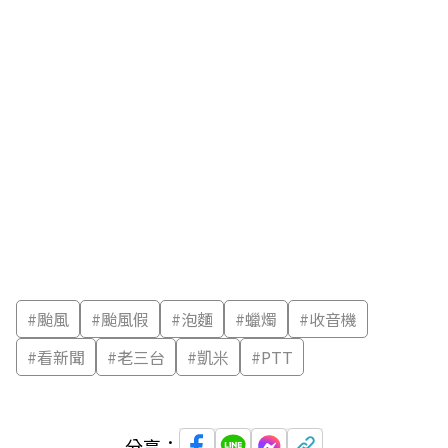
#
颱風
#
颱風假
#
泡麵
#
蠟燭
#
收音機
#
看新聞
#
老三台
#
凱米
#
PTT
分享：