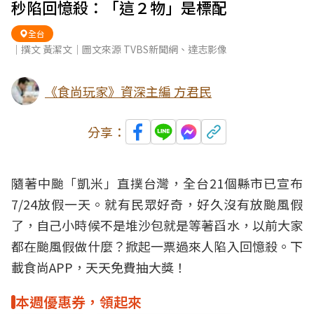
秒陷回憶殺：「這２物」是標配
全台
｜撰文 黃潔文｜圖文來源 TVBS新聞網、達志影像
《食尚玩家》資深主編 方君民
分享：
隨著中颱「凱米」直撲台灣，全台21個縣市已宣布
7/24放假一天。就有民眾好奇，好久沒有放颱風假
了，自己小時候不是堆沙包就是等著舀水，以前大家
都在颱風假做什麼？掀起一票過來人陷入回憶殺。
下
載食尚APP，天天免費抽大獎！
本週優惠券，領起來