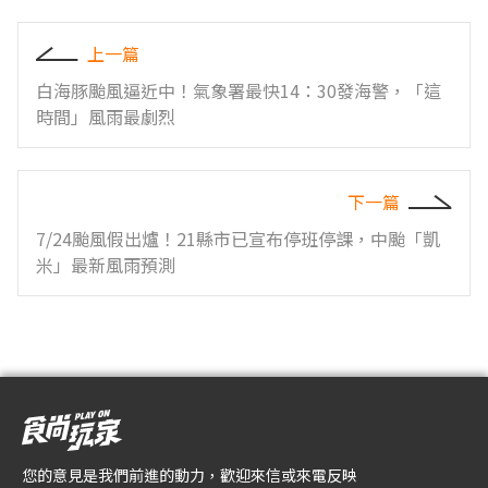
上一篇
白海豚颱風逼近中！氣象署最快14：30發海警，「這
時間」風雨最劇烈
下一篇
7/24颱風假出爐！21縣市已宣布停班停課，中颱「凱
米」最新風雨預測
您的意見是我們前進的動力，歡迎來信或來電反映