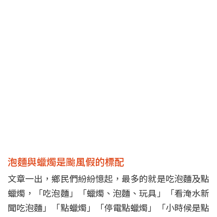
泡麵與蠟燭是颱風假的標配
文章一出，鄉民們紛紛憶起，最多的就是吃泡麵及點
蠟燭，「吃泡麵」「蠟燭、泡麵、玩具」「看淹水新
聞吃泡麵」「點蠟燭」「停電點蠟燭」「小時候是點