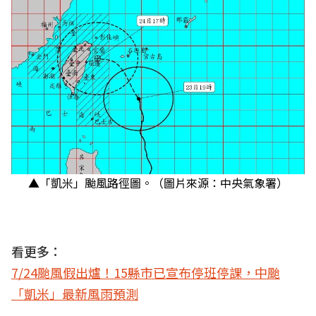
▲「凱米」颱風路徑圖。（圖片來源：中央氣象署）
看更多：
7/24颱風假出爐！15縣市已宣布停班停課，中颱
「凱米」最新風雨預測