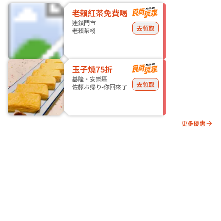
老賴紅茶免費喝
連鎖門市
去領取
老賴茶棧
玉子燒75折
基隆・安樂區
去領取
佐藤お帰り-你回來了
更多優惠