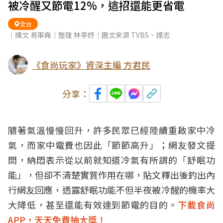
被冷醒又節電12%，這招還能更省電
全台
｜撰文 易軍堯｜整理 林亭妤｜圖文來源 TVBS、達志
《食尚玩家》資深主編 方君民
分享：
隨著氣溫慢慢回升，許多民眾已經陸續重啟家中冷
氣，而家中電費也因此「節節高升」；網友發文提
問，納悶表示從以前就知道冷氣有所謂的「舒眠功
能」，但卻不清楚實質作用在哪，貼文釋出後釣出內
行網友回應，透露舒眠功能不但半夜被冷醒的機率大
大降低，甚至還能有效達到節電的目的。
下載食尚
APP，天天免費抽大獎！