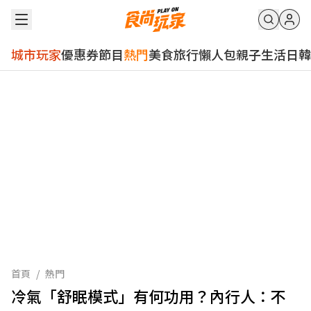
城市玩家
優惠券
節目
熱門
美食
旅行
懶人包
親子
生活
日韓
首頁
/
熱門
冷氣「舒眠模式」有何功用？內行人：不