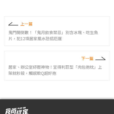
上一篇
鬼門開倒數！「鬼月飲食禁忌」別含冰塊、吃生魚
片，犯12項居家風水恐招厄運
下一篇
居家、辦公室紓壓神物！宜得利巨型「肉包抱枕」上
架就秒殺，觸感軟Q超好抱