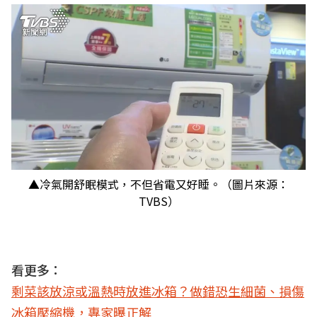
▲冷氣開舒眠模式，不但省電又好睡。（圖片來源：
TVBS）
看更多：
剩菜該放涼或溫熱時放進冰箱？做錯恐生細菌、損傷
冰箱壓縮機，專家曝正解