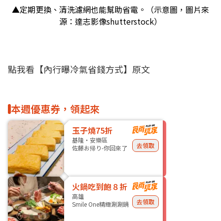
▲定期更換、清洗濾網也能幫助省電。（示意圖，圖片來
源：達志影像shutterstock）
點我看【
內行曝冷氣省錢方式
】原文
本週優惠券，領起來
玉子燒75折
基隆・安樂區
去領取
佐藤お帰り-你回來了
火鍋吃到飽８折
高雄
去領取
Smile One精緻涮涮鍋