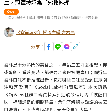
二，冠軍被評為「邪教料理」
全台
｜撰文 楊絜伃｜整理 陳安｜圖文來源 TVBS新聞網、達志影像
《食尚玩家》資深主編 方君民
分享：
披薩是十分熱門的美食之一，無論三五好友相聚，抑
或追劇、看球賽時，都很適合來份披薩享用；而近年
披薩口味不斷推陳出新，究竟哪些口味最受到民眾關
注和喜愛呢？《Social Lab社群實驗室》本次透過
《OpView社群口碑資料庫》追蹤３個月內「披薩口
味」相關話題的網路聲量，帶你了解網友熱議的披薩
口味排行。
下載食尚APP，天天免費抽大獎！