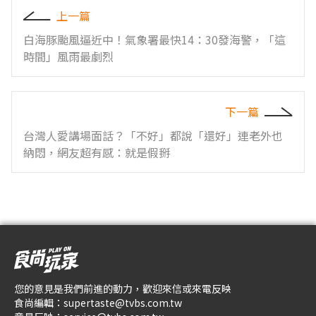
上一篇
白海豚颱風逼近中！氣象署最快14：30發海警，「這
時間」風雨最劇烈
下一篇
台灣人愛講場面話？「不好」都說「還好」連老外也
納悶，網友超有感：就是假掰
您的意見是我們前進的動力，歡迎來信或來電反映
食尚編輯：
supertaste@tvbs.com.tw