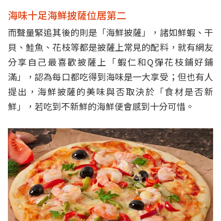
海味十足海鮮披薩位居第二
而聲量緊追其後的則是「海鮮披薩」，諸如鮮蝦、干
貝、鮭魚、花枝等都是披薩上常見的配料，就有網友
分享自己最喜歡披薩上「蝦仁和Q彈花枝鋪好鋪
滿」，認為每口都吃得到海味是一大享受；但也有人
提出，海鮮披薩的美味與否取決於「食材是否新
鮮」，若吃到不新鮮的海鮮便會感到十分可惜。