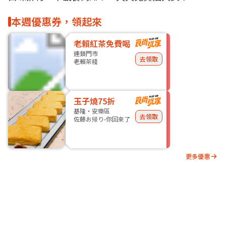
本週優惠券，領起來
老賴紅茶免費喝
連鎖門市
去領取
老賴茶棧
玉子燒75折
基隆・安樂區
去領取
佐藤お帰り-你回來了
更多優惠