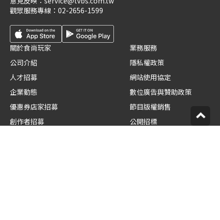
意見反映：
service@tvbs.com.tw
觀眾服務專線：
02-2656-1599
關於食尚玩家
業務服務
公司介紹
隱私權政策
人才招募
網站使用協定
企業動態
數位廣告與贊助政策
優惠券店家招募
節目版權銷售
創作者招募
公開招標
節目表
官方聲明
版權宣告
星藝象娛樂
© TVBS Media Inc. All Rights Reserved.
聯利媒體股份有限公司