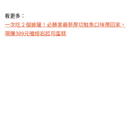
看更多：
一次吃２個披薩！必勝客最新厚切鮭魚口味帶回家，
現賺389元嗑熔岩起司蛋糕