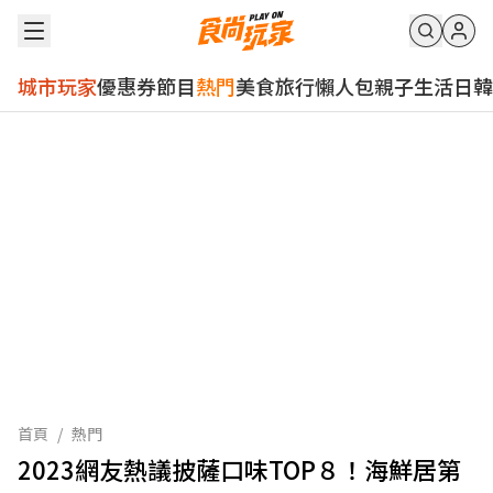
城市玩家
優惠券
節目
熱門
美食
旅行
懶人包
親子
生活
日韓
首頁
/
熱門
2023網友熱議披薩口味TOP８！海鮮居第