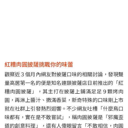
紅糟肉圓披薩挑戰你的味蕾
觀察近３個月內網友對披薩口味的相關討論，發現聲
量高居第一名的便是知名連鎖披薩店日前推出的「紅
糟肉圓披薩」，其主打在披薩上鋪滿足足９顆烤肉
圓，再淋上醬汁、撒滿香菜，新奇特殊的口味剛上市
就在社群上引發熱烈迴響。不少網友吐槽「什麼鳥口
味都有，實在是不敢嘗試」，稱肉圓披薩是「邪魔歪
道的創意料理」，還有人傻眼留言「不敢相信，肉圓