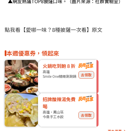
▲網友熱議TOP8披薩口味。（圖片來源：社群實驗室）
點我看
【愛哪一味？8種披薩一次看】
原文
本週優惠券，領起來
火鍋吃到飽８折
高雄
去領取
Smile One精緻涮涮鍋
招牌酸辣湯免費
喝
高雄・鳳山區
去領取
今鼎手工水餃