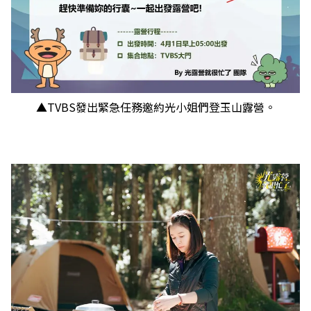
▲TVBS發出緊急任務邀約光小姐們登玉山露營。