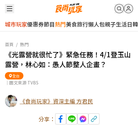
城市玩家
優惠券
節目
熱門
美食
旅行
懶人包
親子
生活
日韓
首頁
/
熱門
《光露營就很忙了》緊急任務！4/1登玉山
露營，林心如：愚人節整人企畫？
全台
｜圖文來源 TVBS
《食尚玩家》資深主編 方君民
分享：