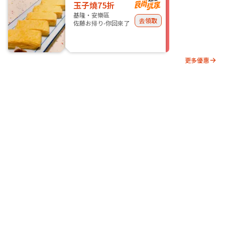
玉子燒75折
基隆・安樂區
去領取
佐藤お帰り-你回來了
更多優惠