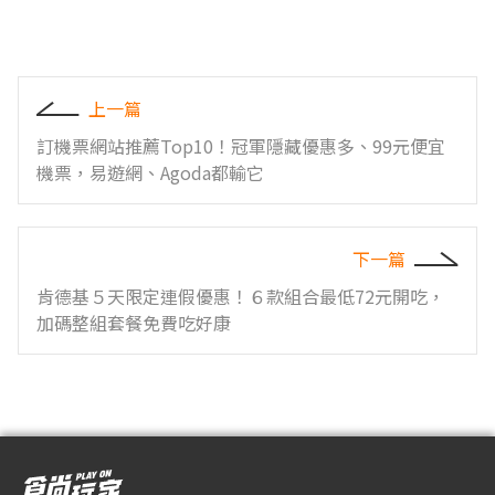
上一篇
訂機票網站推薦Top10！冠軍隱藏優惠多、99元便宜
機票，易遊網、Agoda都輸它
下一篇
肯德基５天限定連假優惠！６款組合最低72元開吃，
加碼整組套餐免費吃好康