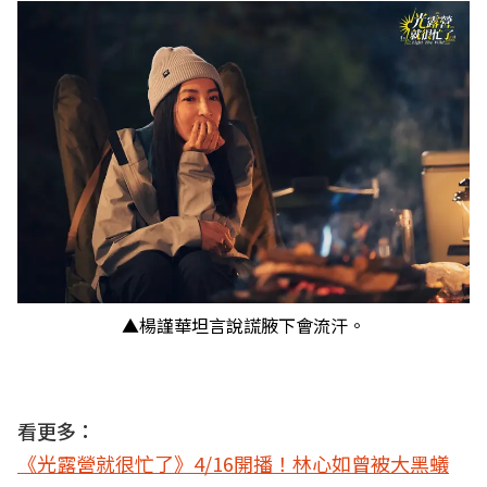
▲楊謹華坦言說謊腋下會流汗。
看更多：
《光露營就很忙了》4/16開播！林心如曾被大黑蟻