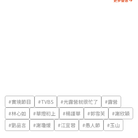
更多優惠
#
實境節目
#
TVBS
#
光露營就很忙了
#
露營
#
林心如
#
華燈初上
#
楊謹華
#
郭雪芙
#
謝欣穎
#
劉品言
#
謝瓊煖
#
江宜蓉
#
愚人節
#
玉山