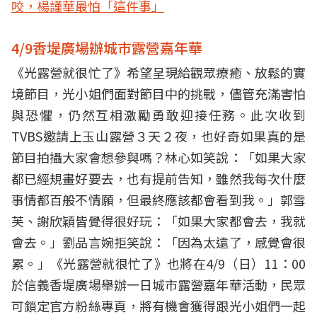
咬，楊謹華最怕「這件事」
4/9香堤廣場辦城市露營嘉年華
《光露營就很忙了》希望呈現給觀眾療癒、放鬆的實
境節目，光小姐們面對節目中的挑戰，儘管充滿害怕
與恐懼，仍然互相激勵勇敢迎接任務。此次收到
TVBS邀請上玉山露營３天２夜，也好奇如果真的是
節目拍攝大家會想參與嗎？林心如笑說：「如果大家
都已經規畫好要去，也有提前告知，雖然我每次什麼
事情都百般不情願，但最終應該都會看到我。」郭雪
芙、謝欣穎皆覺得很好玩：「如果大家都會去，我就
會去。」劉品言婉拒笑說：「因為太遠了，感覺會很
累。」《光露營就很忙了》也將在4/9（日）11：00
於信義香堤廣場舉辦一日城市露營嘉年華活動，民眾
可鎖定官方粉絲專頁，將有機會獲得跟光小姐們一起