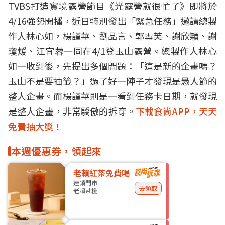
TVBS
打造實境露營節目《
光露營就很忙了
》即將於
4/16強勢開播，近日特別發出「緊急任務」邀請總製
作人林心如，楊謹華、劉品言、郭雪芙、謝欣穎、謝
瓊煖、江宜蓉一同在
4/1
登玉山露營。總製作人林心
如一收到後，先提出多個問題：「這是新的企畫嗎？
玉山不是要抽籤？」過了好一陣子才發現是愚人節的
整人企畫。而楊謹華則是一看到任務卡日期，就發現
是整人企畫，非常驕傲的拆穿。
下載食尚APP，天天
免費抽大獎！
本週優惠券，領起來
老賴紅茶免費喝
連鎖門市
去領取
老賴茶棧