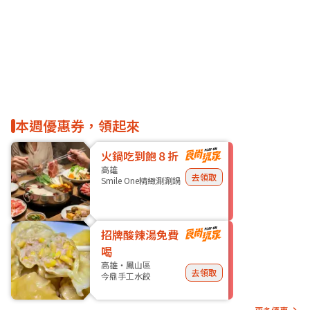
本週優惠券，領起來
火鍋吃到飽８折
高雄
去領取
Smile One精緻涮涮鍋
招牌酸辣湯免費
喝
高雄・鳳山區
去領取
今鼎手工水餃