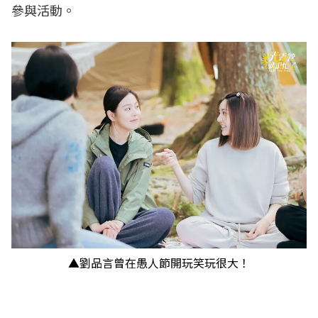
參與活動。
▲劉品言曾在愚人節開玩笑玩很大！