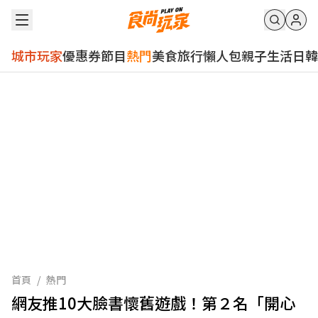
城市玩家
優惠券
節目
熱門
美食
旅行
懶人包
親子
生活
日韓
首頁
/
熱門
網友推10大臉書懷舊遊戲！第２名「開心