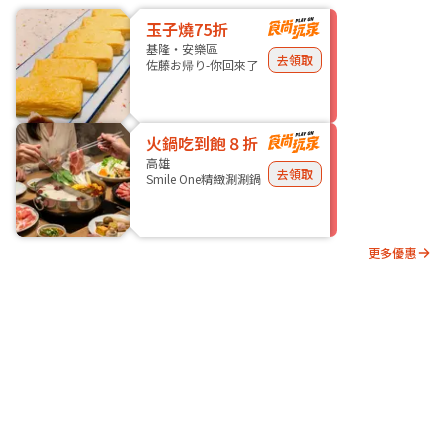
玉子燒75折
基隆・安樂區
去領取
佐藤お帰り-你回來了
火鍋吃到飽８折
高雄
去領取
Smile One精緻涮涮鍋
更多優惠