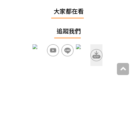
大家都在看
追蹤我們
上一篇
鬼門開倒數！「鬼月飲食禁忌」別含冰塊、吃生魚
片，犯12項居家風水恐招厄運