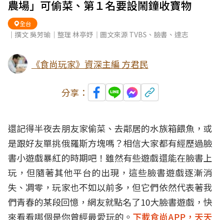
農場」可偷菜、第１名要設鬧鐘收寶物
全台
｜撰文 吳芳瑜｜整理 林亭妤｜圖文來源 TVBS、臉書、達志
《食尚玩家》資深主編 方君民
分享：
還記得半夜去朋友家偷菜、去鄰居的水族箱餵魚，或
是跟好友單挑俄羅斯方塊嗎？相信大家都有經歷過臉
書小遊戲暴紅的時期吧！雖然有些遊戲還能在臉書上
玩，但隨著其他平台的出現，這些臉書遊戲逐漸消
失、凋零，玩家也不如以前多，但它們依然代表著我
們青春的某段
回憶
，
網友
就
點名
了10大臉書遊戲，快
來看看哪個是你曾經最愛玩的。
下載食尚APP，天天