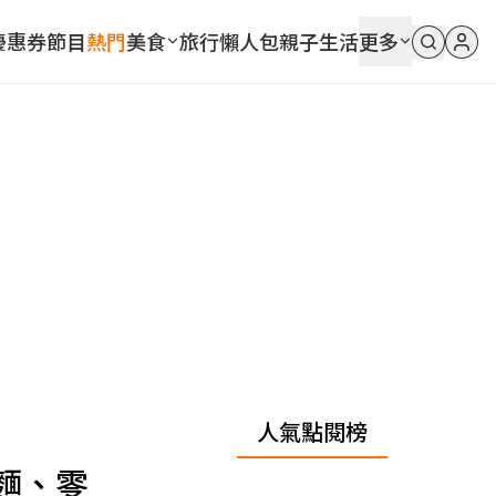
優惠券
節目
熱門
美食
旅行
懶人包
親子
生活
更多
人氣點閱榜
麵、零