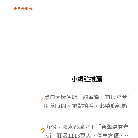
更多優惠
小編強推薦
黑白大廚名店「甜蜜蜜」首度登台！
1
開幕時間、地點搶看，必嗑麻辣奶油
蝦
九份、淡水都輸它！「台灣最夯老
2
街」狂吸1113萬人，停車方便、特