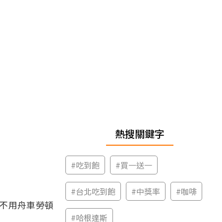
熱搜關鍵字
#
吃到飽
#
買一送一
#
台北吃到飽
#
中獎率
#
咖啡
不用舟車勞頓
#
哈根達斯