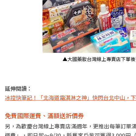
▲大國藥妝台灣線上專賣店下單後
延伸閱讀：
冰控快筆記！「北海道霜淇淋之神」快閃台北中山，下
免費國際運費、滿額送折價券
另，為歡慶台灣線上專賣店滿週年，更推出每筆訂單滿
運費」，即日起～9/30，新舊客戶皆可獲得3,000円