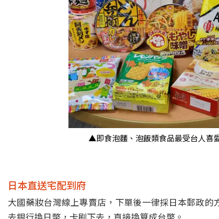
▲即食泡麵、泡飯類食品最受台人喜愛
日本直送宅配到府
大國藥妝台灣線上專賣店，下單後一律採日本郵政的
去銀行換日幣，卡刷下去，直接換算成台幣。