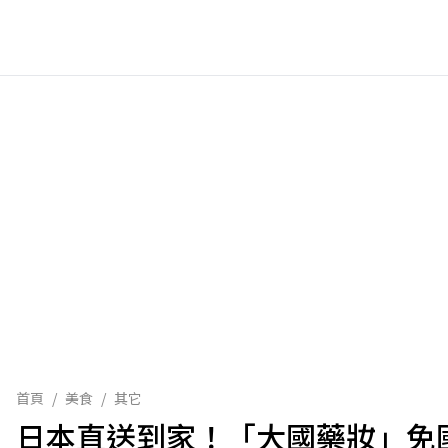
首頁
/
美食
/
其它
日本直送到家！「大國藥妝」免