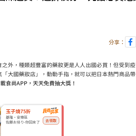
分享：
食之外，種類超豐富的藥妝更是人人出國必買！但受到疫
氣
「大國藥妝店」，動動手指，就可以把日本熱門商品帶
載食尚APP，天天免費抽大獎！
玉子燒75折
基隆・安樂區
去領取
佐藤お帰り-你回來了