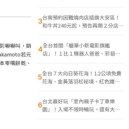
色美食多
台南預約困難燒肉店插旗大安區！
3
和牛丼240元起，預告再開２分店、
地點曝光
全台首間「蠟筆小新電影旗艦
賣到嚇嚇叫，銷
4
店」！１比１機器人爸爸、邪惡正
amoto若元
男，百款周邊買翻
日本零嘴餅乾、
全台７大向日葵花海！1.2公頃免費
5
花海、金黃落羽松秘境、紅色鐵橋
同框
台北最好玩「室內親子卡丁車樂
6
園」！入場不限時暢玩，還有大螢
幕Switch遊戲區