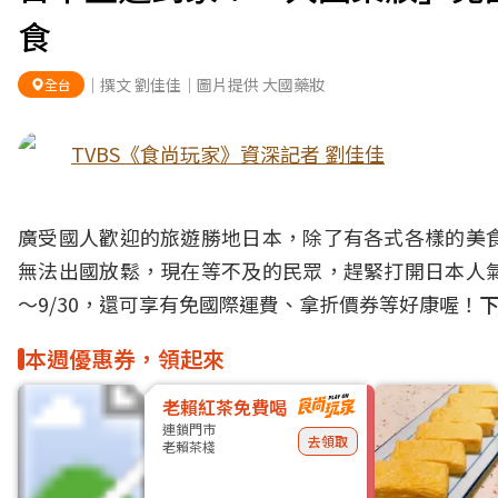
食
｜撰文 劉佳佳｜圖片提供 大國藥妝
全台
TVBS《食尚玩家》資深記者 劉佳佳
廣受國人歡迎的旅遊勝地
日本
，除了有各式各樣的美
無法
出國
放鬆，現在等不及的民眾，趕緊打開日本
人
～9/30，還可享有免國際運費、拿折價券等好康喔！
下
本週優惠券，領起來
老賴紅茶免費喝
連鎖門市
去領取
老賴茶棧