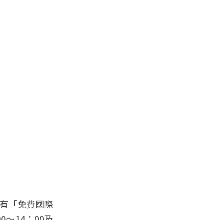
享有「免費國際
～14：00及