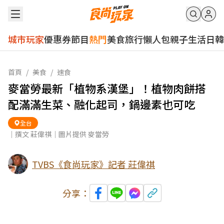
城市玩家
優惠券
節目
熱門
美食
旅行
懶人包
親子
生活
日韓
首頁
/
美食
/
速食
麥當勞最新「植物系漢堡」！植物肉餅搭
配滿滿生菜、融化起司，鍋邊素也可吃
全台
｜撰文 莊偉祺｜圖片提供 麥當勞
TVBS《食尚玩家》記者 莊偉祺
分享：