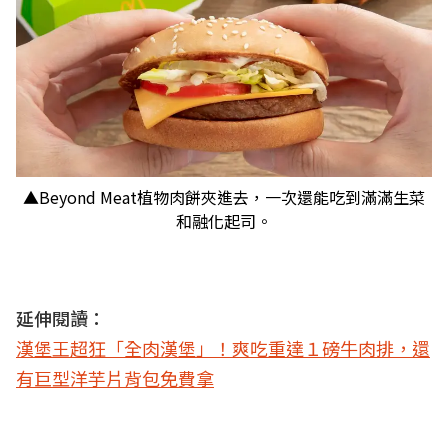
▲Beyond Meat植物肉餅夾進去，一次還能吃到滿滿生菜
和融化起司。
延伸閱讀：
漢堡王超狂「全肉漢堡」！爽吃重達１磅牛肉排，還
有巨型洋芋片背包免費拿