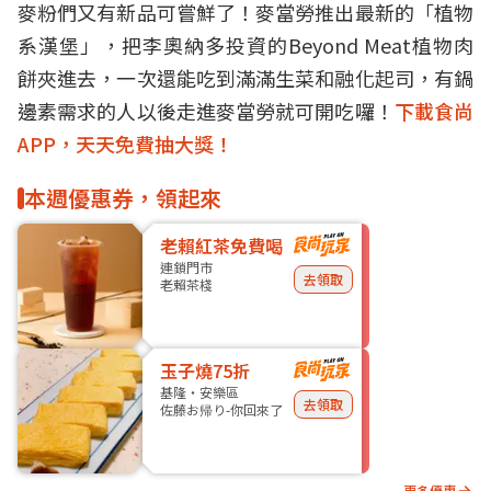
麥粉們又有新品可嘗鮮了！麥當勞推出最新的「植物
系
漢堡
」，把李奧納多投資的Beyond Meat植物肉
餅夾進去，一次還能吃到滿滿生菜和融化
起司
，有鍋
邊素需求的人以後走進
麥當勞
就可開吃囉！
下載食尚
APP，天天免費抽大獎！
本週優惠券，領起來
老賴紅茶免費喝
連鎖門市
去領取
老賴茶棧
玉子燒75折
基隆・安樂區
去領取
佐藤お帰り-你回來了
更多優惠