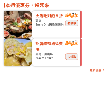
本週優惠券，領起來
火鍋吃到飽８折
高雄
去領取
Smile One精緻涮涮鍋
招牌酸辣湯免費
喝
高雄・鳳山區
去領取
今鼎手工水餃
更多優惠