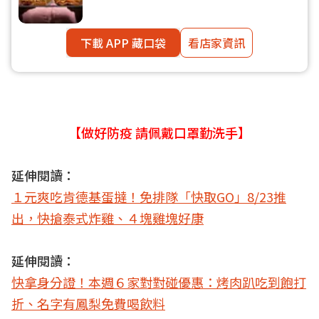
下載 APP 藏口袋
看店家資訊
【做好防疫 請佩戴口罩勤洗手】
延伸閱讀：
１元爽吃肯德基蛋撻！免排隊「快取GO」8/23推
出，快搶泰式炸雞、４塊雞塊好康
延伸閱讀：
快拿身分證！本週６家對對碰優惠：烤肉趴吃到飽打
折、名字有鳳梨免費喝飲料