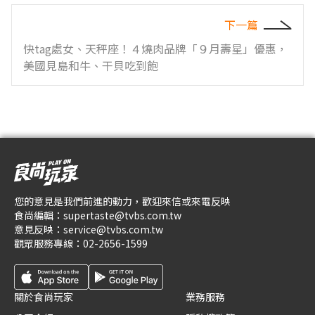
下一篇
快tag處女、天秤座！４燒肉品牌「９月壽星」優惠，
美國見島和牛、干貝吃到飽
您的意見是我們前進的動力，歡迎來信或來電反映
食尚編輯：
supertaste@tvbs.com.tw
意見反映：
service@tvbs.com.tw
觀眾服務專線：
02-2656-1599
關於食尚玩家
業務服務