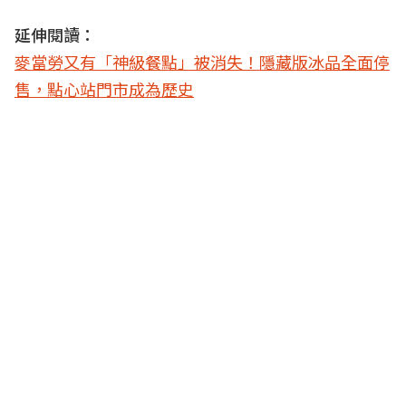
延伸閱讀：
麥當勞又有「神級餐點」被消失！隱藏版冰品全面停
售，點心站門市成為歷史