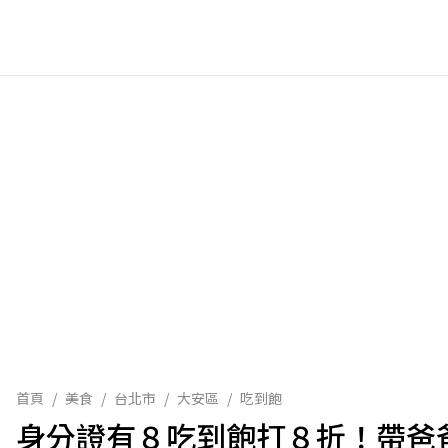
首頁
/
美食
/
台北市
/
大安區
/
吃到飽
身分證有８吃到飽打８折！帶爸