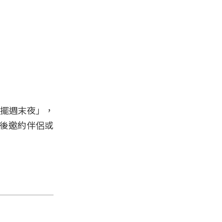
C搖擺週末夜」，
班後邀約伴侶或