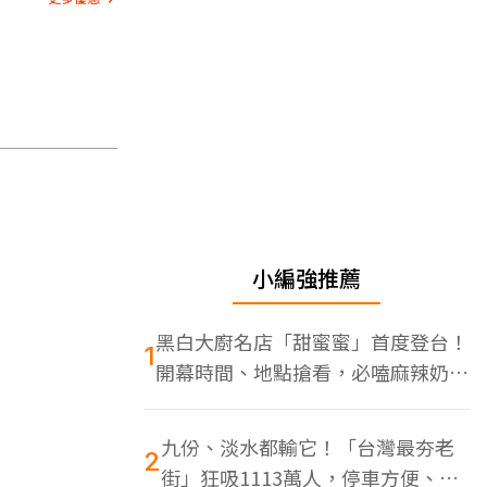
小編強推薦
黑白大廚名店「甜蜜蜜」首度登台！
1
開幕時間、地點搶看，必嗑麻辣奶油
蝦
九份、淡水都輸它！「台灣最夯老
2
街」狂吸1113萬人，停車方便、特