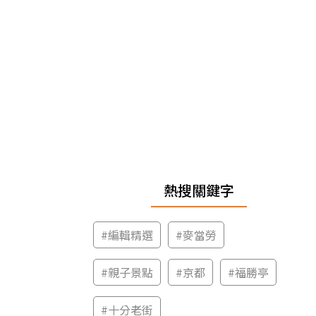
熱搜關鍵字
#
編輯精選
#
麥當勞
#
親子景點
#
京都
#
福勝亭
#
十分老街