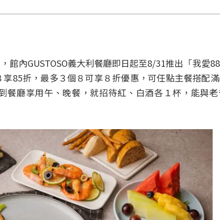
內GUSTOSO義大利餐廳即日起至8/31推出「我愛8
８享85折，最多３個８可享８折優惠，可任點主餐搭配
爸爸到餐廳享用午、晚餐，就招待紅、白酒各１杯，能與