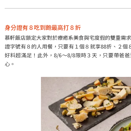
身分證有８吃到飽最高打８折
慕軒飯店鎖定大家對於療癒系美食與宅度假的雙重需求，館
證字號有８的人用餐，只要有１個８就享88折、２個
好料超滿足！此外，8/6～8/8限時３天，只要帶
心。