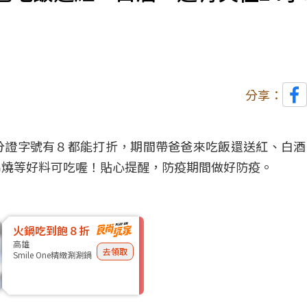
分享：
分證字號有８都能打折，期間帶爸爸來吃飯還送紅、
白酒
串燒等好料可吃喔！貼心提醒，防疫期間做好
防疫
。
火鍋吃到飽８折
高雄
去領取
Smile One精緻涮涮鍋