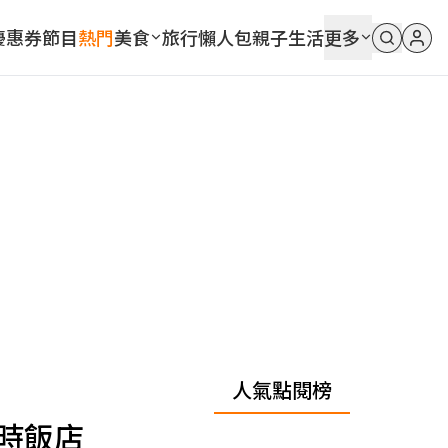
優惠券
節目
熱門
美食
旅行
懶人包
親子
生活
更多
人氣點閱榜
時飯店