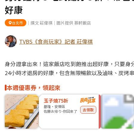
好康
｜撰文 莊偉祺｜圖片提供 慕軒飯店
台北市
TVBS《食尚玩家》記者 莊偉祺
身分證拿出來！這家飯店
吃到飽
推出超好康，只要身
24小時才退房的好康，包含無限暢飲以及滷味、炭烤
本週優惠券，領起來
玉子燒75折
基隆・安樂區
去領取
佐藤お帰り-你回來了