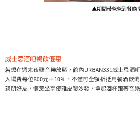
▲期間帶爸爸到餐廳
威士忌酒吧暢飲優惠
若想在週末夜聽音樂放鬆，館內URBAN331威士忌酒吧於
入場費每位800元＋10%，不僅可全額折抵用餐酒飲
親朋好友，愜意坐享優雅皮製沙發，拿起酒杯跟著音樂