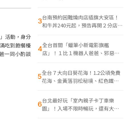
色美食多
台南預約困難燒肉店插旗大安區！
3
和牛丼240元起，預告再開２分店、
地點曝光
8」活動，身分
全台首間「蠟筆小新電影旗艦
滿滿吃到飽餐檯
4
店」！１比１機器人爸爸、邪惡正
老爸一同小酌談
男，百款周邊買翻
全台７大向日葵花海！1.2公頃免費
5
花海、金黃落羽松秘境、紅色鐵橋
同框
台北最好玩「室內親子卡丁車樂
6
園」！入場不限時暢玩，還有大螢
幕Switch遊戲區