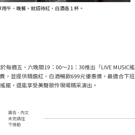
享用午、晚餐，就招待紅、白酒各１杯。
每週五、六晚間19：00～21：30推出「LIVE MUSI
消費，並提供精選紅、白酒暢飲699元優惠價，最適合下
搖擺，還能享受美聲歌伶現場精采演出。
廣告 - 內文
未完請往
下捲動