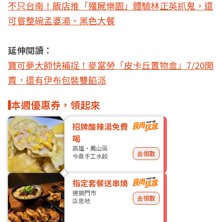
不只台南！飯店推「殭屍樂園」體驗林正英抓鬼，還
可嘗整碗孟婆湯、黑色大餐
延伸閱讀：
寶可夢大師快補捉！麥當勞「皮卡丘置物盒」7/20開
賣，還有伊布包裝雙餡派
本週優惠券，領起來
招牌酸辣湯免費
喝
高雄・鳳山區
去領取
今鼎手工水餃
指定套餐送串燒
連鎖門市
去領取
柒息地