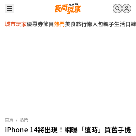
城市玩家
優惠券
節目
熱門
美食
旅行
懶人包
親子
生活
日韓
首頁
/
熱門
iPhone 14將出現！網曝「這時」買舊手機