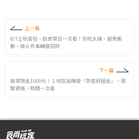
上一篇
8/7立秋習俗、飲食禁忌一次看！別吃太辣、避免衝
動，做６件事轉運招財
下一篇
爽領現金1000元！１地區加碼發「防疫紓困金」，領
取資格、時間一次看