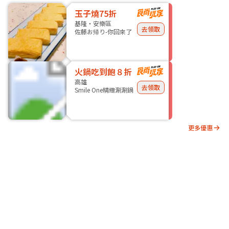
玉子燒75折
基隆・安樂區
去領取
佐藤お帰り-你回來了
火鍋吃到飽８折
高雄
去領取
Smile One精緻涮涮鍋
更多優惠