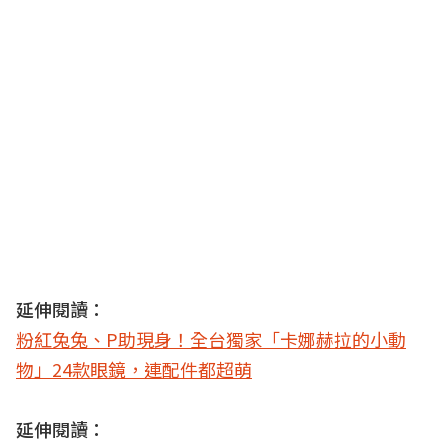
延伸閱讀：
粉紅兔兔、P助現身！全台獨家「卡娜赫拉的小動
物」24款眼鏡，連配件都超萌
延伸閱讀：