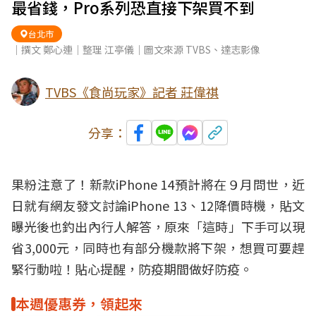
最省錢，Pro系列恐直接下架買不到
台北市
｜撰文 鄭心連｜整理 江亭儀｜圖文來源 TVBS、達志影像
TVBS《食尚玩家》記者 莊偉祺
分享：
果粉
注意了！新款
iPhone
14預計將在９月問世，近
日就有網友發文討論iPhone 13、12
降價
時機，貼文
曝光後也釣出內行人解答，原來「這時」下手可以現
省3,000元，同時也有部分機款將下架，想買可要趕
緊行動啦！貼心提醒，防疫期間做好防疫。
本週優惠券，領起來