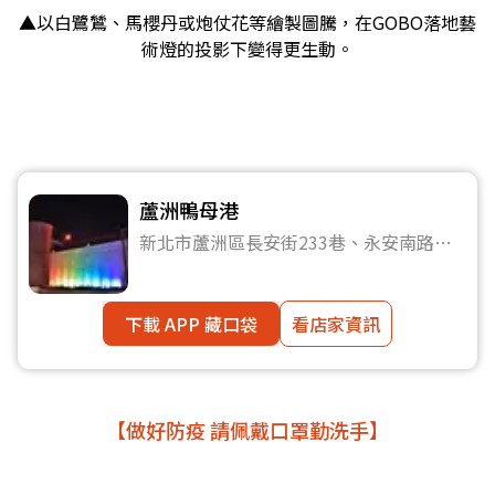
▲以白鷺鷥、馬櫻丹或炮仗花等繪製圖騰，在GOBO落地藝
術燈的投影下變得更生動。
蘆洲鴨母港
新北市蘆洲區長安街233巷、永安南路二
段
下載 APP 藏口袋
看店家資訊
【做好防疫 請佩戴口罩勤洗手】