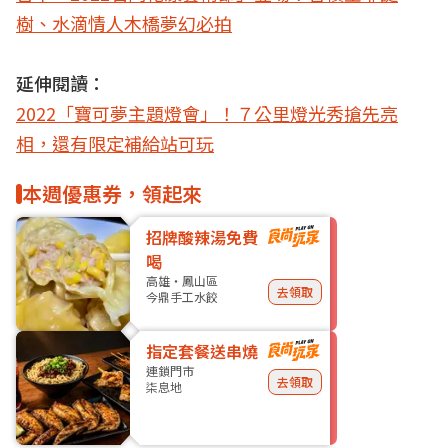
樹、水滴情人木橋夢幻必拍
延伸閱讀：
2022「寶可夢主題燈會」！７公里燈光秀搶先亮
相，還有限定補給站可玩
本週優惠券，領起來
招牌酸辣湯免費
喝
高雄・鳳山區
去領取
今鼎手工水餃
指定套餐送串燒
連鎖門市
去領取
柒息地