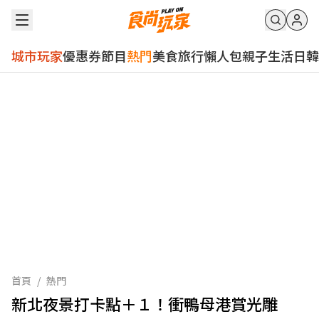
城市玩家
優惠券
節目
熱門
美食
旅行
懶人包
親子
生活
日韓
首頁
/
熱門
新北夜景打卡點＋１！衝鴨母港賞光雕