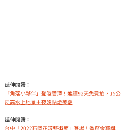
延伸閱讀：
「角落小夥伴」登陸碧潭！連續92天免費拍，15公
尺高水上地景＋夜晚點燈美翻
延伸閱讀：
台中「2022石岡花漾藝術節」登場！香檳金耶誕