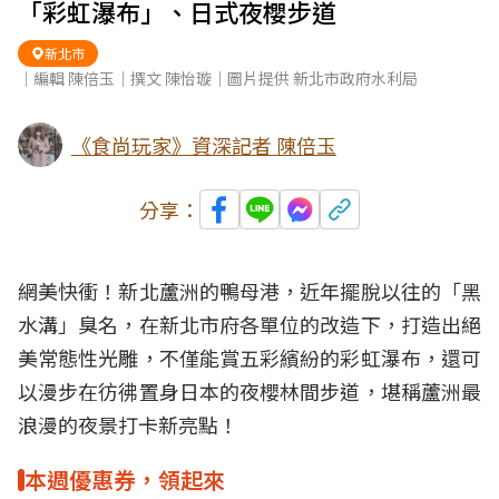
「彩虹瀑布」、日式夜櫻步道
新北市
｜編輯 陳倍玉｜撰文 陳怡璇｜圖片提供 新北市政府水利局
《食尚玩家》資深記者 陳倍玉
分享：
網美快衝！新北蘆洲的鴨母港，近年擺脫以往的「黑
水溝」臭名，在
新北
市府各單位的改造下，打造出絕
美常態性
光雕
，不僅能賞五彩繽紛的彩虹瀑布，還可
以漫步在彷彿置身日本的夜櫻林間步道，堪稱蘆洲最
浪漫的夜景
打卡
新亮點！
本週優惠券，領起來