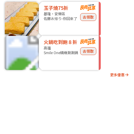
玉子燒75折
基隆・安樂區
去領取
佐藤お帰り-你回來了
火鍋吃到飽８折
高雄
去領取
Smile One精緻涮涮鍋
更多優惠