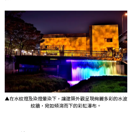
▲在水紋燈及染燈暈染下，讓建築外觀呈現絢麗多彩的水波
紋牆，宛如傾瀉而下的彩虹瀑布。