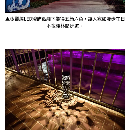
▲樹叢經LED燈飾點綴下變得五顏六色，讓人宛如漫步在日
本夜櫻林間步道。