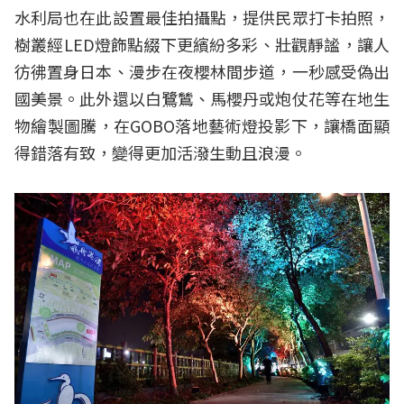
水利局也在此設置最佳拍攝點，提供民眾打卡拍照，
樹叢經LED燈飾點綴下更繽紛多彩、壯觀靜謐，讓人
彷彿置身日本、漫步在夜櫻林間步道，一秒感受偽出
國美景。此外還以白鷺鷥、馬櫻丹或炮仗花等在地生
物繪製圖騰，在GOBO落地藝術燈投影下，讓橋面顯
得錯落有致，變得更加活潑生動且浪漫。