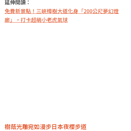
延伸閱讀：
免費新景點！三峽樟樹大道化身「200公尺夢幻燈
廊」，打卡超萌小老虎氣球
樹蔭光雕宛如漫步日本夜櫻步道