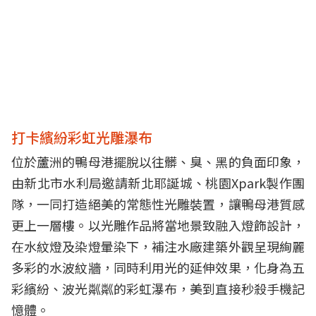
打卡繽紛彩虹光雕瀑布
位於蘆洲的鴨母港擺脫以往髒、臭、黑的負面印象，
由新北市水利局邀請新北耶誕城、桃園Xpark製作團
隊，一同打造絕美的常態性光雕裝置，讓鴨母港質感
更上一層樓。以光雕作品將當地景致融入燈飾設計，
在水紋燈及染燈暈染下，補注水廠建築外觀呈現絢麗
多彩的水波紋牆，同時利用光的延伸效果，化身為五
彩繽紛、波光粼粼的彩虹瀑布，美到直接秒殺手機記
憶體。