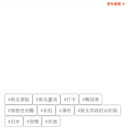
更多優惠
#
新北景點
#
新北蘆洲
#
打卡
#
鴨母港
#
常態性光雕
#
彩虹
#
瀑布
#
新北市政府水利局
#
日本
#
夜櫻
#
步道