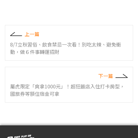
上一篇
8/7立秋習俗、飲食禁忌一次看！別吃太辣、避免衝
動，做６件事轉運招財
下一篇
屬虎限定「爽拿1000元」！超狂飯店入住打卡房型，
國旅券等額住宿金可拿