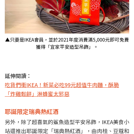
▲只要是IKEA會員，並於2021年度消費滿5,000元即可免費
獲得「宜家平安造型吊飾」。
延伸閱讀：
吃貨們衝IKEA！新菜必吃99元超值牛肉麵，酥脆
「炸雞鬆餅」淋蜂蜜太邪惡
耶誕限定瑞典熱紅酒
另外，除了超喜氣的鯊魚造型平安吊飾，IKEA美食小
站還推出耶誕限定「瑞典熱紅酒」，由肉桂、豆蔻和