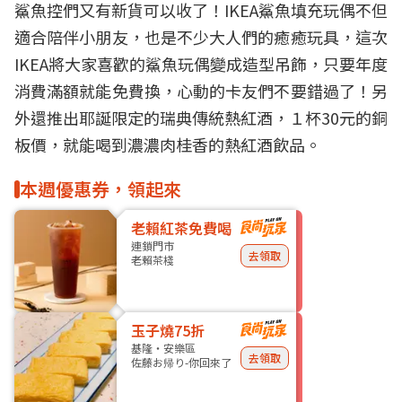
鯊魚控們又有新貨可以收了！
IKEA
鯊魚填充玩偶不但
適合陪伴小朋友，也是不少大人們的癒癒玩具，這次
IKEA將大家喜歡的鯊魚玩偶變成造型吊飾，只要年度
消費滿額就能免費換，心動的卡友們不要錯過了！另
外還推出
耶誕限定
的瑞典
傳統熱紅酒
，１杯30元的銅
板價，就能喝到濃濃肉桂香的熱紅酒飲品。
本週優惠券，領起來
老賴紅茶免費喝
連鎖門市
去領取
老賴茶棧
玉子燒75折
基隆・安樂區
去領取
佐藤お帰り-你回來了