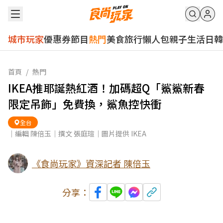
城市玩家
優惠券
節目
熱門
美食
旅行
懶人包
親子
生活
日韓
首頁
/
熱門
IKEA推耶誕熱紅酒！加碼超Q「鯊鯊新春
限定吊飾」免費換，鯊魚控快衝
全台
｜編輯 陳倍玉｜撰文 張庭瑄｜圖片提供 IKEA
《食尚玩家》資深記者 陳倍玉
分享：