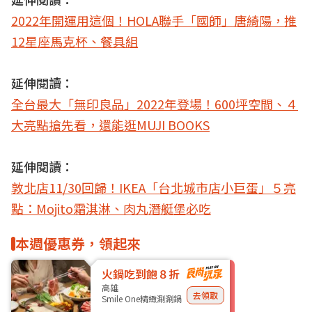
2022年開運用這個！HOLA聯手「國師」唐綺陽，推
12星座馬克杯、餐具組
延伸閱讀：
全台最大「無印良品」2022年登場！600坪空間、４
大亮點搶先看，還能逛MUJI BOOKS
延伸閱讀：
敦北店11/30回歸！IKEA「台北城市店小巨蛋」５亮
點：Mojito霜淇淋、肉丸潛艇堡必吃
本週優惠券，領起來
火鍋吃到飽８折
高雄
去領取
Smile One精緻涮涮鍋