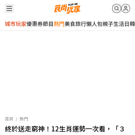
城市玩家
優惠券
節目
熱門
美食
旅行
懶人包
親子
生活
日韓
首頁
/
熱門
終於送走窮神！12生肖運勢一次看，「３