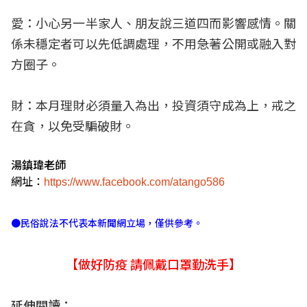
愛：小心另一半家人、朋友說三道四而影響感情。關
係未穩定者可以先低調處理，不用急著公開或融入對
方圈子。
財：本月理財必須量入為出，投資須守成為上，戒之
在貪，以免受騙破財。
湯鎮瑋老師
網址：
https://www.facebook.com/atango586
●民俗說法不代表本新聞網立場，僅供參考。
【做好防疫 請佩戴口罩勤洗手】
延伸閱讀：