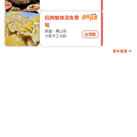
招牌酸辣湯免費
喝
高雄・鳳山區
去領取
今鼎手工水餃
更多優惠