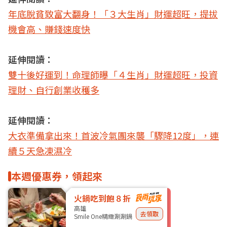
年底脫貧致富大翻身！「３大生肖」財運超旺，提拔
機會高、賺錢速度快
延伸閱讀：
雙十後好運到！命理師曝「４生肖」財運超旺，投資
理財、自行創業收穫多
延伸閱讀：
大衣準備拿出來！首波冷氣團來襲「驟降12度」，連
續５天急凍濕冷
本週優惠券，領起來
火鍋吃到飽８折
高雄
去領取
Smile One精緻涮涮鍋