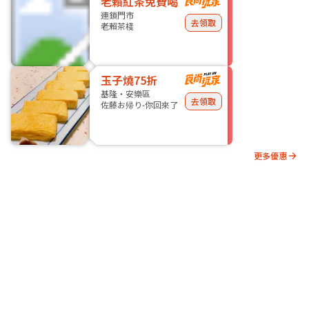
老賴紅茶免費喝
連鎖門市
去領取
老賴茶棧
玉子燒75折
基隆・安樂區
去領取
佐藤お帰り-你回來了
更多優惠