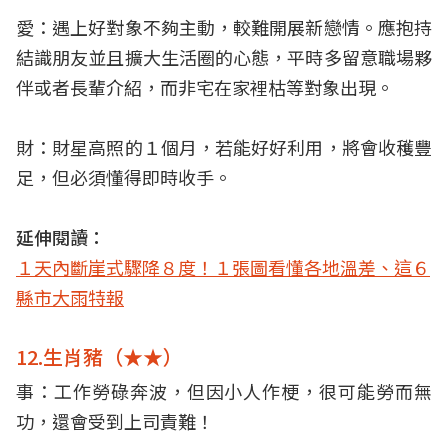
愛：遇上好對象不夠主動，較難開展新戀情。應抱持
結識朋友並且擴大生活圈的心態，平時多留意職場夥
伴或者長輩介紹，而非宅在家裡枯等對象出現。
財：財星高照的１個月，若能好好利用，將會收穫豐
足，但必須懂得即時收手。
延伸閱讀：
１天內斷崖式驟降８度！１張圖看懂各地溫差、這６
縣市大雨特報
12.生肖豬（★★）
事：工作勞碌奔波，但因小人作梗，很可能勞而無
功，還會受到上司責難！