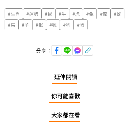
#
生肖
#
運勢
#
鼠
#
牛
#
虎
#
兔
#
龍
#
蛇
#
馬
#
羊
#
猴
#
雞
#
狗
#
豬
分享：
延伸閱讀
你可能喜歡
大家都在看