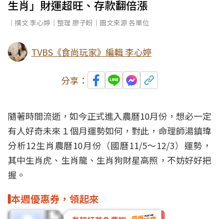
生肖」財運超旺、存款翻倍漲
｜撰文 李心婷｜整理 廖子盼｜圖文來源 各單位
TVBS《食尚玩家》編輯 李心婷
分享：
隨著時間流逝，如今正式進入農曆10月份，想必一定
有人好奇未來１個月
運勢
如何，對此，命理師湯鎮瑋
分析12生肖
農曆
10月份（國曆11/5～12/3）運勢，
其中
生肖
虎、生肖龍、生肖狗財星高照，不妨好好把
握。
本週優惠券，領起來