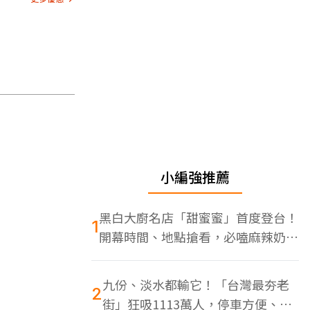
小編強推薦
黑白大廚名店「甜蜜蜜」首度登台！
1
開幕時間、地點搶看，必嗑麻辣奶油
蝦
九份、淡水都輸它！「台灣最夯老
2
街」狂吸1113萬人，停車方便、特