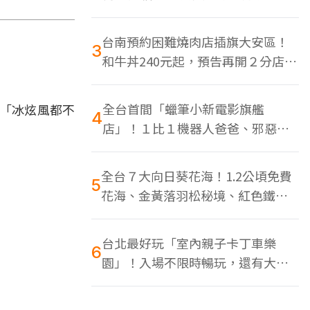
色美食多
台南預約困難燒肉店插旗大安區！
3
和牛丼240元起，預告再開２分店、
地點曝光
全台首間「蠟筆小新電影旗艦
嘆「冰炫風都不
4
店」！１比１機器人爸爸、邪惡正
男，百款周邊買翻
全台７大向日葵花海！1.2公頃免費
5
花海、金黃落羽松秘境、紅色鐵橋
同框
台北最好玩「室內親子卡丁車樂
6
園」！入場不限時暢玩，還有大螢
幕Switch遊戲區