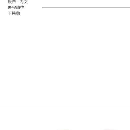
廣告 - 內文
未完請往
下捲動