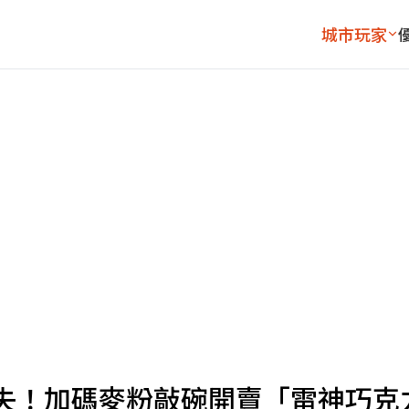
城市玩家
失！加碼麥粉敲碗開賣「雷神巧克