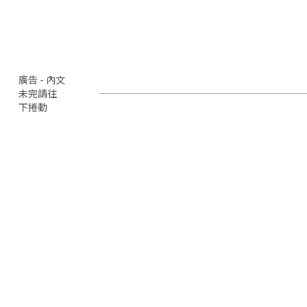
廣告 - 內文
未完請往
下捲動