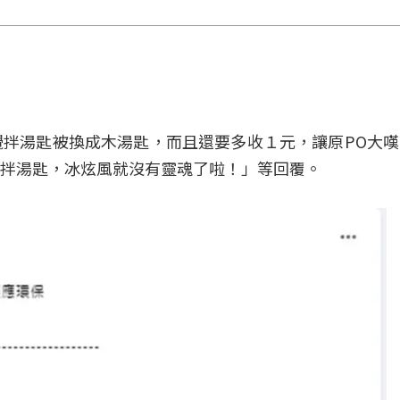
拌湯匙被換成木湯匙，而且還要多收１元，讓原PO大
拌湯匙，冰炫風就沒有靈魂了啦！」等回覆。