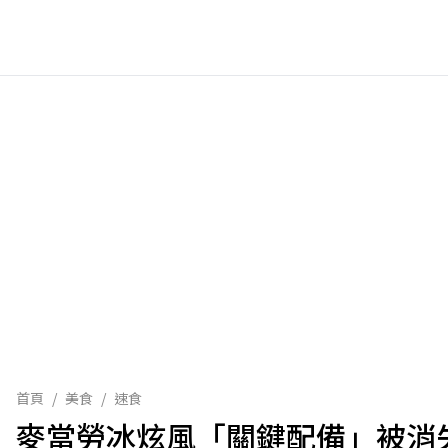
首頁
/
美食
/
速食
麥當勞冰炫風「關鍵配備」被消