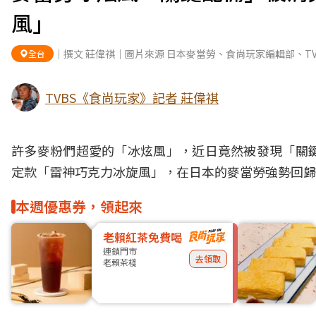
風」
｜撰文 莊偉祺｜圖片來源 日本麥當勞、食尚玩家編輯部、TV
全台
TVBS《食尚玩家》記者 莊偉祺
許多
麥粉
們超愛的「冰炫風」，近日竟然被發現「關
定款「雷神巧克力冰旋風」，在
日本
的
麥當勞
強勢回歸
本週優惠券，領起來
老賴紅茶免費喝
連鎖門市
去領取
老賴茶棧