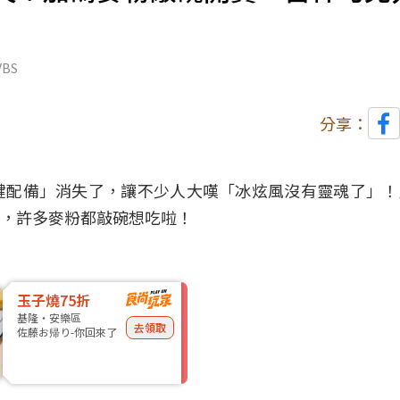
BS
分享：
鍵配備」消失了，讓不少人大嘆「冰炫風沒有靈魂了」！
，許多麥粉都敲碗想吃啦！
玉子燒75折
基隆・安樂區
去領取
佐藤お帰り-你回來了