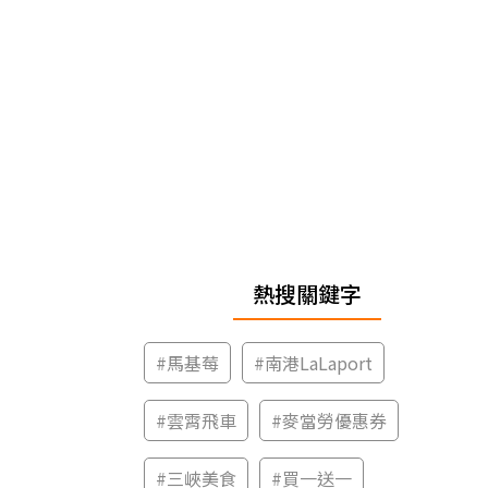
熱搜關鍵字
#
馬基莓
#
南港LaLaport
#
雲霄飛車
#
麥當勞優惠券
#
三峽美食
#
買一送一