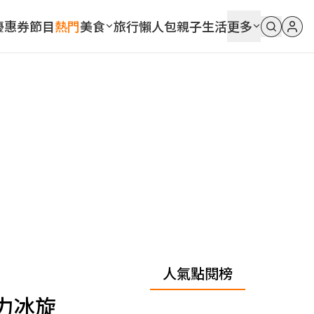
優惠券
節目
熱門
美食
旅行
懶人包
親子
生活
更多
人氣點閱榜
力冰旋