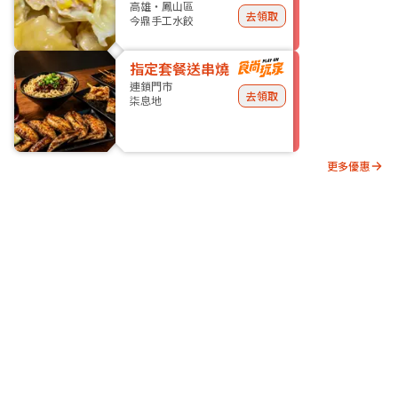
高雄・鳳山區
去領取
今鼎手工水餃
指定套餐送串燒
連鎖門市
去領取
柒息地
更多優惠