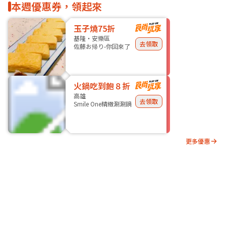
本週優惠券，領起來
玉子燒75折
基隆・安樂區
去領取
佐藤お帰り-你回來了
火鍋吃到飽８折
高雄
去領取
Smile One精緻涮涮鍋
更多優惠