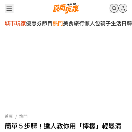
城市玩家
優惠券
節目
熱門
美食
旅行
懶人包
親子
生活
日韓
首頁
/
熱門
簡單５步驟！達人教你用「檸檬」輕鬆清