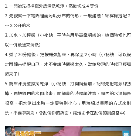
1. 一開始先把檸檬外皮清洗乾淨，然後切成４等份
2. 先觀察一下電鍋裡面污垢分布的情形，一般建議１顆檸檬搭配２
～３公升的水
3. 加水、加檸檬（小祕訣：平時有用墊高鐵網架的，這個時候也可
以一併放進來清洗）
4. 煮了20分鐘後，把按鈕彈起來，再保溫２小時（小祕訣：可以設
定鬧鐘來提醒自己，才不會讓時間過太久，當你發現的時候已經彈
起來了）
5. 簡單沖洗並擦拭乾淨（小祕訣：打開鍋蓋前，記得先把電源線拔
掉，再把鍋內的水倒出來，開鍋蓋的時候請注意，鍋內的水溫還是
很高，把水倒出來時一定要特別小心；用海綿以畫圈的方式來刷
洗，不要拿鋼刷，會刮傷你的鍋面，讓污垢卡在刮傷的刮痕當中）