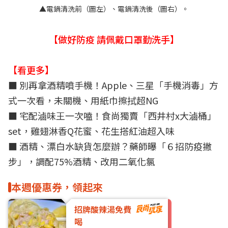
▲電鍋清洗前（圖左）、電鍋清洗後（圖右）。
【做好防疫 請佩戴口罩勤洗手】
【看更多】
■
別再拿酒精噴手機！Apple、三星「手機消毒」方
式一次看，未關機、用紙巾擦拭超NG
■
宅配滷味王一次嗑！食尚獨賣「西井村x大滷桶」
set，雞翅淋香Q花蜜、花生搭紅油超入味
■
酒精、漂白水缺貨怎麼辦？藥師曝「６招防疫撇
步」，調配75%酒精、改用二氧化氯
本週優惠券，領起來
招牌酸辣湯免費
喝