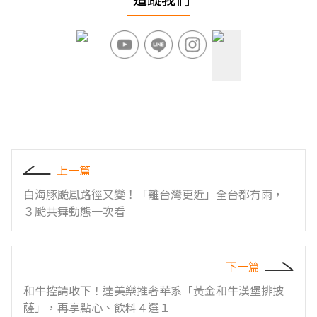
上一篇
白海豚颱風路徑又變！「離台灣更近」全台都有雨，
３颱共舞動態一次看
下一篇
和牛控請收下！達美樂推奢華系「黃金和牛漢堡排披
薩」，再享點心、飲料４選１