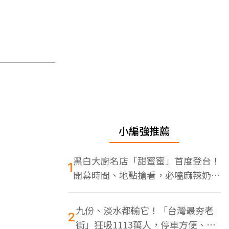
小編強推薦
黑白大廚名店「甜蜜蜜」首度登台！
1
開幕時間、地點搶看，必嗑麻辣奶油
蝦
九份、淡水都輸它！「台灣最夯老
2
街」狂吸1113萬人，停車方便、特