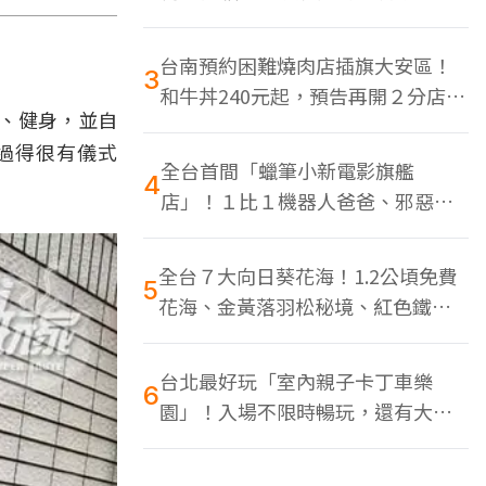
色美食多
台南預約困難燒肉店插旗大安區！
3
和牛丼240元起，預告再開２分店、
陽、健身，並自
地點曝光
過得很有儀式
全台首間「蠟筆小新電影旗艦
4
店」！１比１機器人爸爸、邪惡正
男，百款周邊買翻
全台７大向日葵花海！1.2公頃免費
5
花海、金黃落羽松秘境、紅色鐵橋
同框
台北最好玩「室內親子卡丁車樂
6
園」！入場不限時暢玩，還有大螢
幕Switch遊戲區