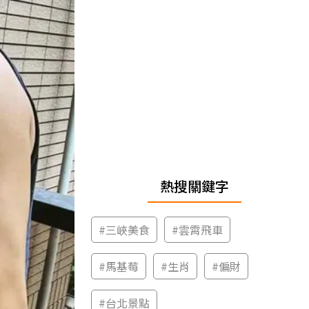
熱搜關鍵字
#
三峽美食
#
雲霄飛車
#
馬基莓
#
生肖
#
偏財
#
台北景點