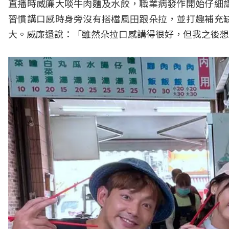
直播時威廉大啖牛肉麵及水餃，職業病發作開始仔細
習慣講口感時身旁沒有搭檔風田跟朵拉，並打趣補充
大。威廉還說：「雖然朵拉口感講得很好，但我之後想