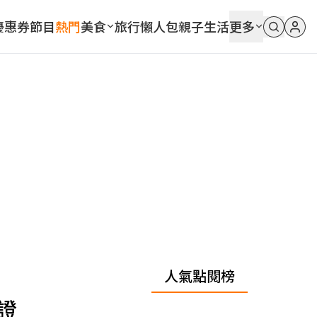
優惠券
節目
熱門
美食
旅行
懶人包
親子
生活
更多
人氣點閱榜
證