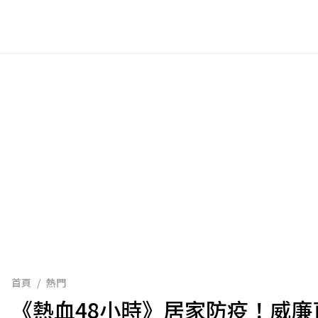
首頁
/
熱門
《熱血48小時》居家防疫！威