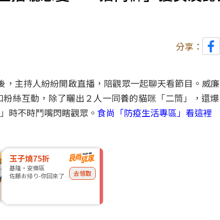
分享：
錄後，主持人紛紛開啟直播，陪觀眾一起聊天看節目。威
和粉絲互動，除了曬出２人一同養的貓咪「二筒」，還爆
」時不時鬥嘴閃瞎觀眾。
食尚「防疫生活專區」看這裡
玉子燒75折
基隆・安樂區
去領取
佐藤お帰り-你回來了