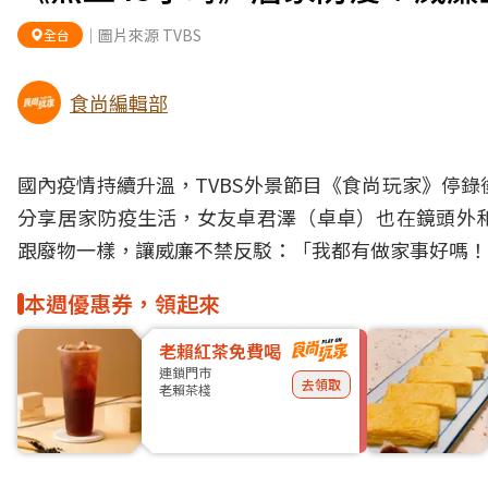
｜圖片來源 TVBS
全台
食尚編輯部
國內疫情持續升溫，TVBS外景節目《食尚玩家》停
分享居家
防疫
生活，女友卓君澤（卓卓）也在鏡頭外
跟廢物一樣，讓威廉不禁反駁：「我都有做家事好嗎！
本週優惠券，領起來
老賴紅茶免費喝
連鎖門市
去領取
老賴茶棧