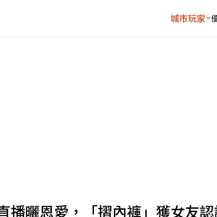
城市玩家
廉直播曬恩愛，「摺內褲」獲女友認