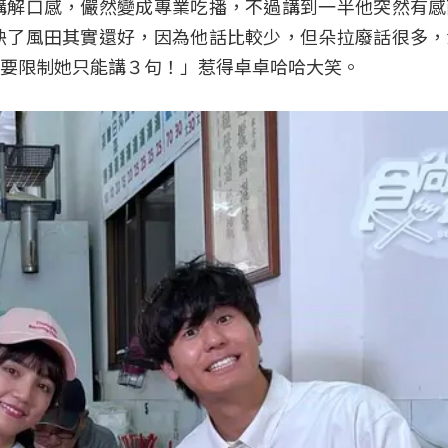
講解口感，儼然變成專業吃播，不過講到一半他突然有感
缺了風田其實還好，因為他話比較少，但朵拉廢話很多，
要限制她只能講３句！」惹得卓卓哈哈大笑。