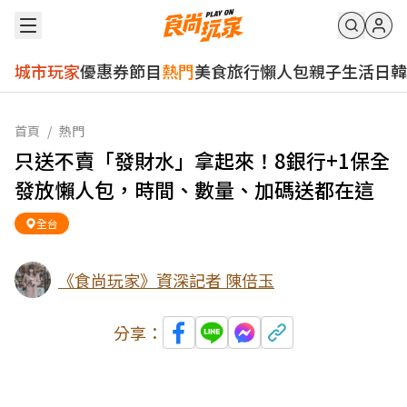
城市玩家
優惠券
節目
熱門
美食
旅行
懶人包
親子
生活
日韓
首頁
/
熱門
只送不賣「發財水」拿起來！8銀行+1保全
發放懶人包，時間、數量、加碼送都在這
全台
《食尚玩家》資深記者 陳倍玉
分享：