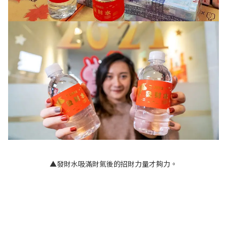
▲發財水吸滿財氣後的招財力量才夠力。