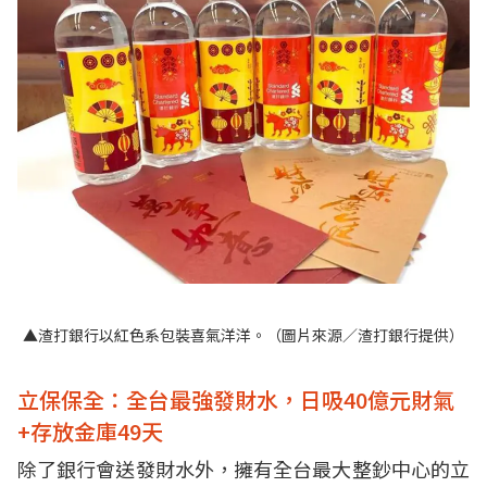
▲渣打銀行以紅色系包裝喜氣洋洋。（圖片來源／渣打銀行提供）
立保保全：全台最強發財水，日吸40億元財氣
+存放金庫49天
除了銀行會送發財水外，擁有全台最大整鈔中心的立