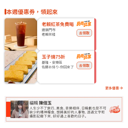
本週優惠券，領起來
老賴紅茶免費喝
連鎖門市
去領取
老賴茶棧
玉子燒75折
基隆・安樂區
去領取
佐藤お帰り-你回來了
更多優惠