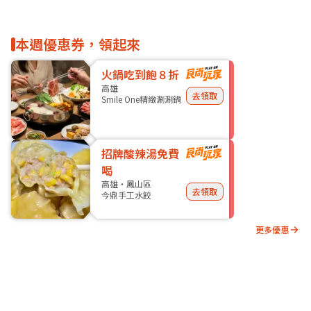
本週優惠券，領起來
火鍋吃到飽８折
高雄
去領取
Smile One精緻涮涮鍋
招牌酸辣湯免費
喝
高雄・鳳山區
去領取
今鼎手工水餃
更多優惠