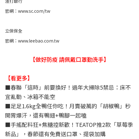
渣打銀行
官網：
www.sc.com/tw
立保保全
官網：
www.leebao.com.tw
【做好防疫 請佩戴口罩勤洗手】
【看更多】
■
春聯「這時」前要換好！過年大掃除5禁忌：床不
宜亂動、冰箱不能空
■
足足1.6kg全鴨任你吃！月賣破萬的「胡椒鴨」秒
開胃爆汗，還有鴨翅+鴨腳一起嗑
■
手搖配料狂+焦糖控新歡！TEATOP推2款「草莓季
新品」，春節還有免費送口罩、提袋加購