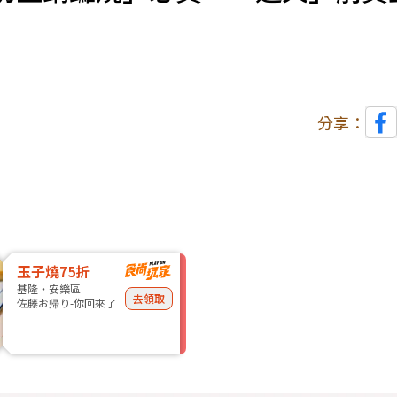
分享：
玉子燒75折
基隆・安樂區
去領取
佐藤お帰り-你回來了