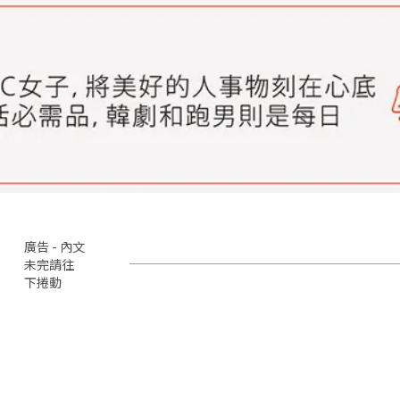
廣告 - 內文
未完請往
下捲動