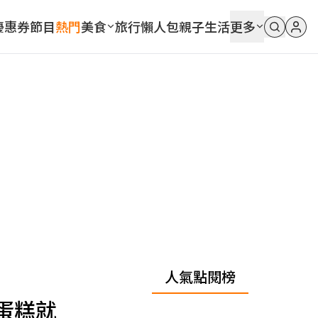
優惠券
節目
熱門
美食
旅行
懶人包
親子
生活
更多
人氣點閱榜
蛋糕就