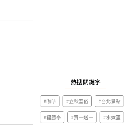
熱搜關鍵字
#
咖啡
#
立秋習俗
#
台北景點
#
福勝亭
#
買一送一
#
水煮蛋