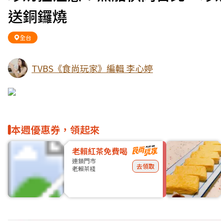
送銅鑼燒
全台
TVBS《食尚玩家》編輯 李心婷
本週優惠券，領起來
老賴紅茶免費喝
連鎖門市
去領取
老賴茶棧