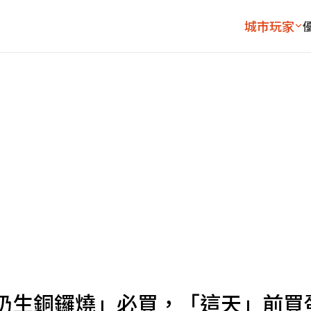
城市玩家
奶生銅鑼燒」必買，「這天」前買