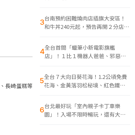
色美食多
台南預約困難燒肉店插旗大安區！
3
和牛丼240元起，預告再開２分店、
地點曝光
全台首間「蠟筆小新電影旗艦
4
店」！１比１機器人爸爸、邪惡正
男，百款周邊買翻
全台７大向日葵花海！1.2公頃免費
5
花海、金黃落羽松秘境、紅色鐵橋
餅、長崎蛋糕等
同框
台北最好玩「室內親子卡丁車樂
6
園」！入場不限時暢玩，還有大螢
幕Switch遊戲區