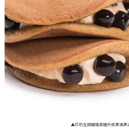
▲珍奶生銅鑼燒黑糖外皮裹滿裹