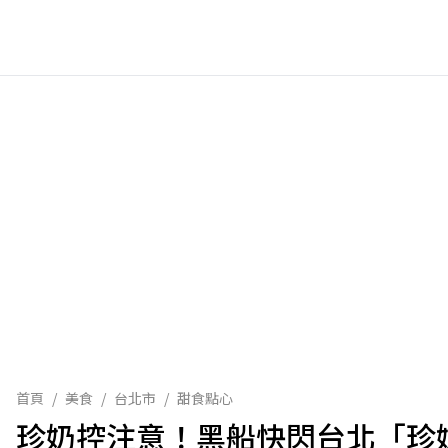
首頁
/
美食
/
台北市
/
甜食點心
珍奶控注意！黑船快閃台北「珍