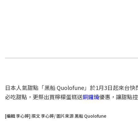
日本人氣甜點「黑船 Quolofune」於1月3日起
必吃甜點，更祭出買檸檬蛋糕送
銅鑼燒
優惠，讓甜點控
[編輯 李心婷] 撰文 李心婷/ 圖片來源 黑船 Quolofune