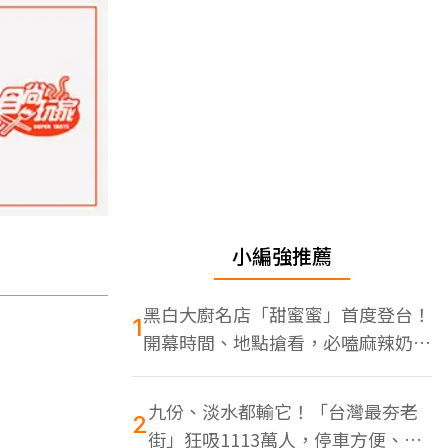
小編強推薦
黑白大廚名店「甜蜜蜜」首度登台！
1
開幕時間、地點搶看，必嗑麻辣奶油
蝦
九份、淡水都輸它！「台灣最夯老
2
街」狂吸1113萬人，停車方便、特