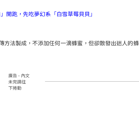
草莓季」開跑，先吃夢幻系「白雪草莓貝貝」
秘傳方法製成，不添加任何一滴蜂蜜，但卻散發出迷人的
廣告 - 內文
未完請往
下捲動