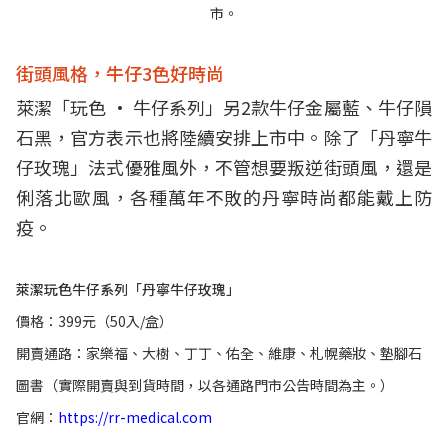
市。
街頭風格，牛仔3色好時尚
萊潔「玩色 • 牛仔系列」另2款牛仔金屬藍、牛仔隕
石黑，官方表示也將陸續安排上市中。除了「丹寧牛
仔玫瑰」法式優雅風外，不管想要叛逆街頭風，還是
俐落北歐風，各種萬年不敗的丹寧時尚都能戴上防
疫。
萊潔玩色牛仔系列「丹寧牛仔玫瑰」
價格：399元（50入/盒）
開賣通路：家樂福、大樹、丁丁、佑全、維康、札幌藥妝、墊腳石
圖書（實際開賣與到貨時間，以各通路門市公告時間為主。）
官網：
https://rr-medical.com