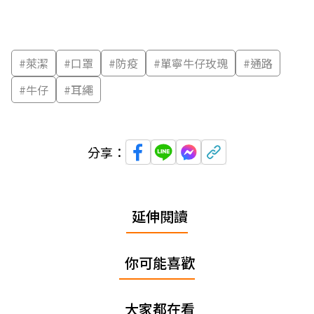
#
萊潔
#
口罩
#
防疫
#
單寧牛仔玫瑰
#
通路
#
牛仔
#
耳繩
分享：
延伸閱讀
你可能喜歡
大家都在看