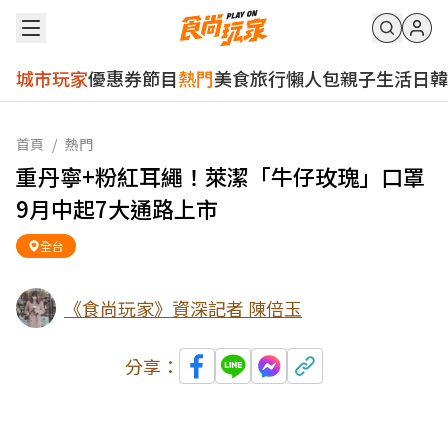
城市玩家
優惠券
節目
熱門
美食
旅行
懶人包
親子
生活
日韓
首頁
/
熱門
重丹寧+粉紅耳繩！萊潔「牛仔玫瑰」口罩
9月中起7大通路上市
全台
《食尚玩家》資深記者 陳倍玉
分享：