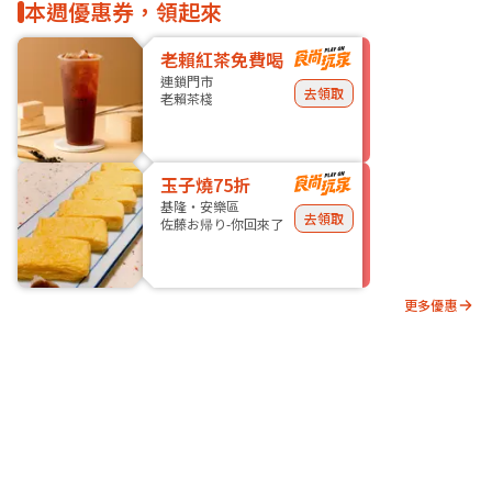
本週優惠券，領起來
老賴紅茶免費喝
連鎖門市
去領取
老賴茶棧
玉子燒75折
基隆・安樂區
去領取
佐藤お帰り-你回來了
更多優惠