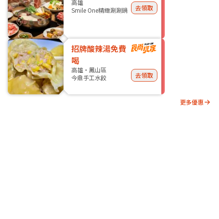
高雄
去領取
Smile One精緻涮涮鍋
招牌酸辣湯免費
喝
高雄・鳳山區
去領取
今鼎手工水餃
更多優惠