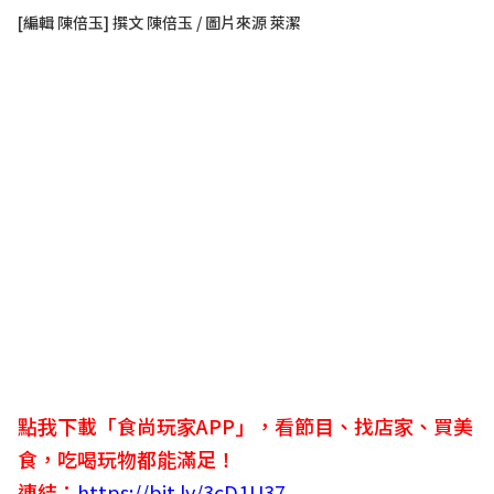
[編輯 陳倍玉] 撰文 陳倍玉 / 圖片來源 萊潔
點我下載「食尚玩家APP」，看節目、找店家、買美
食，吃喝玩物都能滿足！
連結：
https://bit.ly/3cD1U37