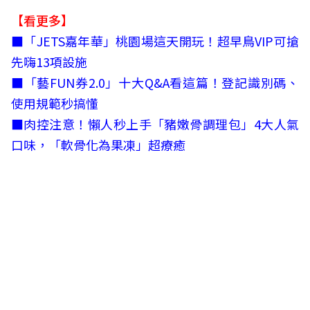
【看更多】
■
「JETS嘉年華」桃園場這天開玩！超早鳥VIP可搶
先嗨13項設施
■
「藝FUN券2.0」十大Q&A看這篇！登記識別碼、
使用規範秒搞懂
■
肉控注意！懶人秒上手「豬嫩骨調理包」4大人氣
口味，「軟骨化為果凍」超療癒