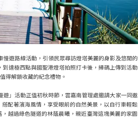
車慢遊路線活動，引領民眾尋訪燈塔美麗的身影及悠閒
略，到達極西點與國聖港燈塔拍照打卡後，掃碼上傳到活
值得解鎖收藏的紀念禮物。
慢遊」活動正值初秋時節，雲嘉南管理處邀請大家一同
伐，搭配著濱海風情，享受眼前的自然美景，以自行車輕
落，越過綠色隧道的林蔭晨曦，親近臺灣這塊美麗的家園