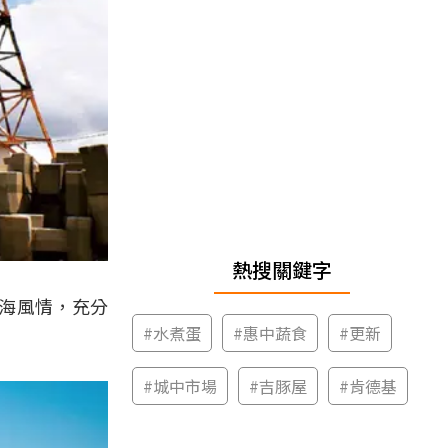
熱搜關鍵字
海風情，充分
#
水煮蛋
#
惠中蔬食
#
更新
。
#
城中市場
#
吉豚屋
#
肯德基