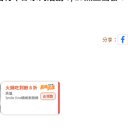
分享：
火鍋吃到飽８折
高雄
去領取
Smile One精緻涮涮鍋