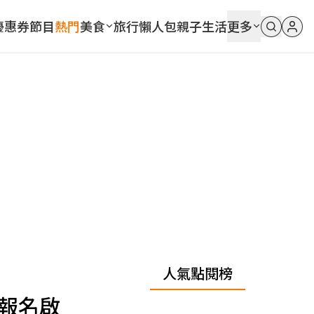
優惠券
節目
熱門
美食
旅行
懶人包
親子
生活
更多
人氣點閱榜
！報名啟