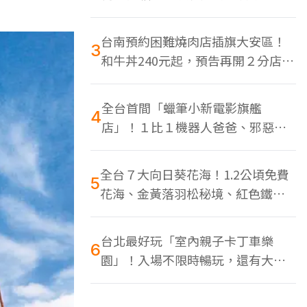
色美食多
台南預約困難燒肉店插旗大安區！
3
和牛丼240元起，預告再開２分店、
地點曝光
全台首間「蠟筆小新電影旗艦
4
店」！１比１機器人爸爸、邪惡正
男，百款周邊買翻
全台７大向日葵花海！1.2公頃免費
5
花海、金黃落羽松秘境、紅色鐵橋
同框
台北最好玩「室內親子卡丁車樂
6
園」！入場不限時暢玩，還有大螢
幕Switch遊戲區