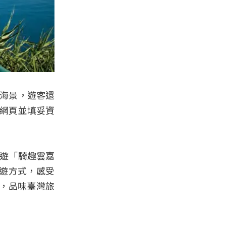
的海景，遊客還
動網頁並填妥資
遨遊「騎趣雲嘉
鬆遊方式，感受
，品味臺灣旅