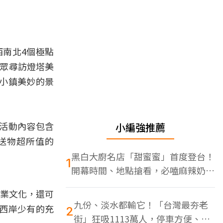
西南北4個極點
民眾尋訪燈塔美
小鎮美妙的景
！活動內容包含
小編強推薦
送物超所值的
黑白大廚名店「甜蜜蜜」首度登台！
1
開幕時間、地點搶看，必嗑麻辣奶油
蝦
鹽業文化，還可
九份、淡水都輸它！「台灣最夯老
西岸少有的充
2
街」狂吸1113萬人，停車方便、特