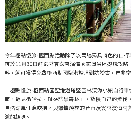
今年極點慢旅-極西點活動除了以兩場獨具特色的自行
可於11月30日前跟著雲嘉南濱海國家風景區遊玩攻
料，就可獲得免費極西點國聖港燈塔到訪證書，是非常
「極點慢旅-極西點國聖港燈塔暨雲林濱海小鎮自行車
南，遇見撒哈拉．Bike訪黑森林」，放慢自己的步
自然涼風任意吹拂，與熱情純樸的台南及雲林濱海村
遊的趣味。