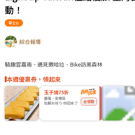
動！
全台
綜合報導
騎趣雲嘉南．遇見撒哈拉．Bike訪黑森林
本週優惠券，領起來
玉子燒75折
基隆・安樂區
去領取
佐藤お帰り-你回來了