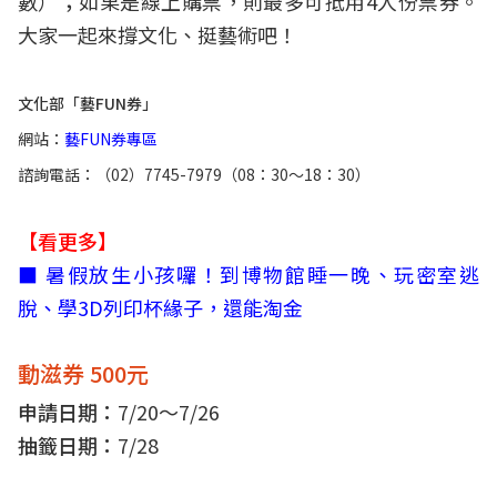
數）；如果是線上購票，則最多可抵用4人份票券。
大家一起來撐文化、挺藝術吧！
文化部「藝FUN券」
網站：
藝FUN券專區
諮詢電話：（02）7745-7979（08：30～18：30）
【看更多】
■ 暑假放生小孩囉！到博物館睡一晚、玩密室逃
脫、學3D列印杯緣子，還能淘金
動滋券 500元
申請日期：
7/20～7/26
抽籤日期：
7/28