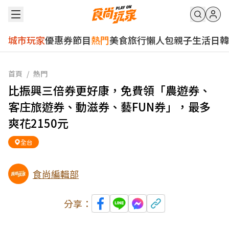
城市玩家
優惠券
節目
熱門
美食
旅行
懶人包
親子
生活
日韓
首頁
/
熱門
比振興三倍券更好康，免費領「農遊券、
客庄旅遊券、動滋券、藝FUN券」，最多
爽花2150元
全台
食尚編輯部
分享：