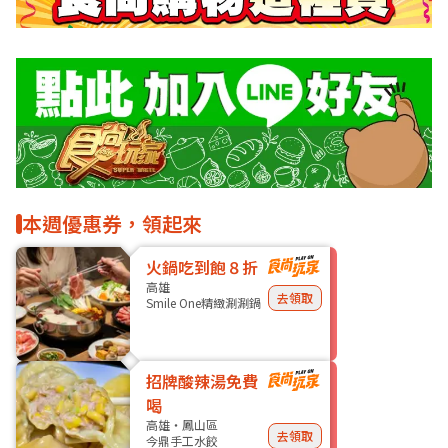
本週優惠券，領起來
火鍋吃到飽８折
高雄
去領取
Smile One精緻涮涮鍋
招牌酸辣湯免費
喝
高雄・鳳山區
去領取
今鼎手工水餃