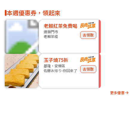
本週優惠券，領起來
老賴紅茶免費喝
連鎖門市
去領取
老賴茶棧
玉子燒75折
基隆・安樂區
去領取
佐藤お帰り-你回來了
更多優惠