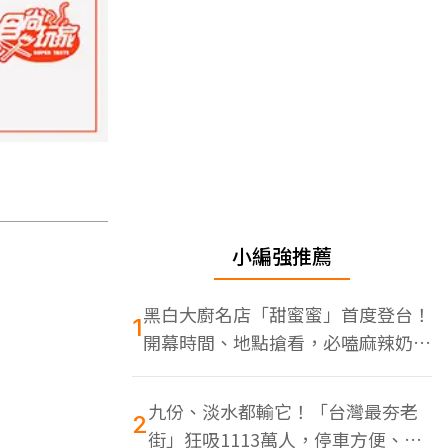
小編強推薦
黑白大廚名店「甜蜜蜜」首度登台！
1
開幕時間、地點搶看，必嗑麻辣奶油
蝦
九份、淡水都輸它！「台灣最夯老
2
街」狂吸1113萬人，停車方便、特