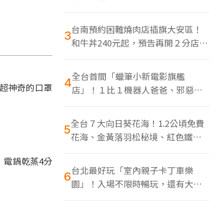
色美食多
台南預約困難燒肉店插旗大安區！
3
和牛丼240元起，預告再開２分店、
地點曝光
全台首間「蠟筆小新電影旗艦
4
超神奇的口罩
店」！１比１機器人爸爸、邪惡正
男，百款周邊買翻
全台７大向日葵花海！1.2公頃免費
5
花海、金黃落羽松秘境、紅色鐵橋
同框
！電鍋乾蒸4分
台北最好玩「室內親子卡丁車樂
6
園」！入場不限時暢玩，還有大螢
幕Switch遊戲區