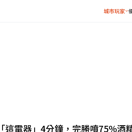
城市玩家
這電器」4分鐘，完勝噴75%酒