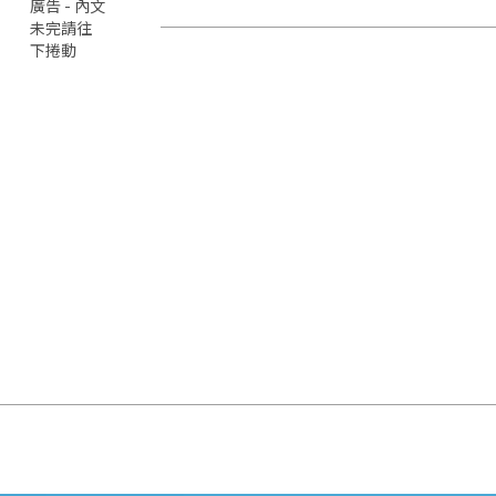
廣告 - 內文
未完請往
下捲動