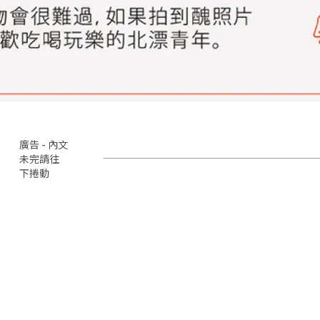
廣告 - 內文
未完請往
下捲動