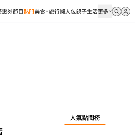
優惠券
節目
熱門
美食
旅行
懶人包
親子
生活
更多
人氣點閱榜
精