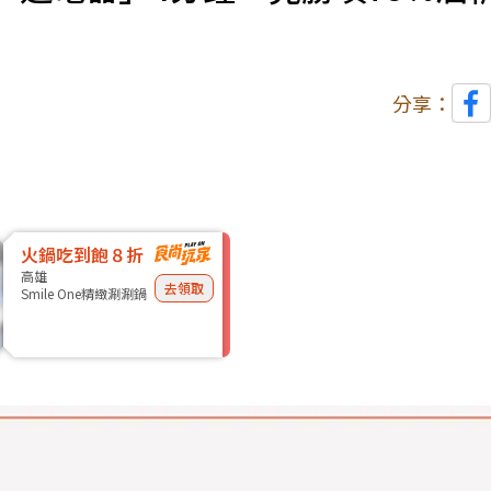
分享：
火鍋吃到飽８折
高雄
去領取
Smile One精緻涮涮鍋