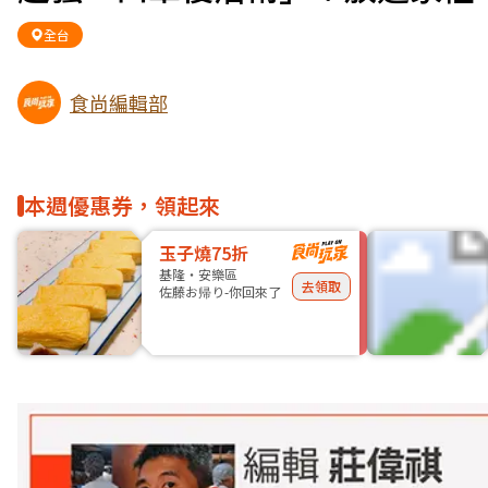
全台
食尚編輯部
本週優惠券，領起來
玉子燒75折
基隆・安樂區
去領取
佐藤お帰り-你回來了