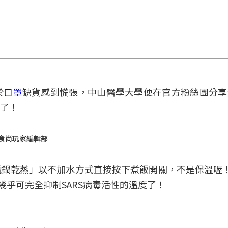
於
口罩
缺貨感到慌張，中山醫學大學便在官方粉絲團分享
了！
食尚玩家編輯部
鍋乾蒸」以不加水方式直接按下煮飯開關，不是保溫喔
幾乎可完全抑制SARS病毒活性的溫度了！