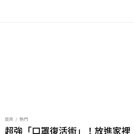
首頁
/
熱門
超強「口罩復活術」！放進家裡「