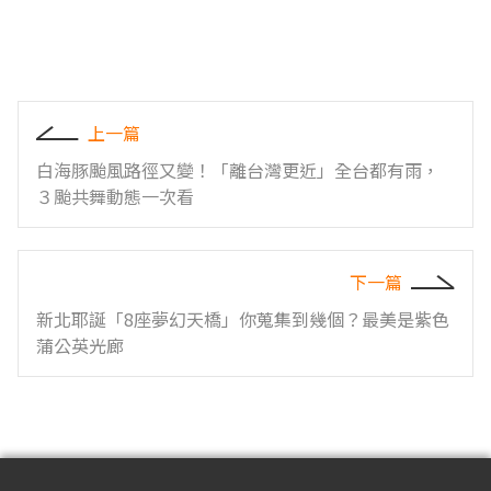
上一篇
白海豚颱風路徑又變！「離台灣更近」全台都有雨，
３颱共舞動態一次看
下一篇
新北耶誕「8座夢幻天橋」你蒐集到幾個？最美是紫色
蒲公英光廊