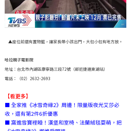
▲座位前還有置物籃，讓家長帶小孩出門，大包小包有地方放。
哈拉親子電影院
地址：台北市內湖區康寧路三段72號（鄰近捷運東湖站）
電話：（02）2632-2693
【看更多】
■ 全家推《冰雪奇緣2》周邊！限量版夜光艾莎必
收，還有第2件6折優惠
■ 窩進雪寶裡睡！漢堡和室椅、法蘭絨毯耍萌，把
《冰雪奇緣2》搬進房間裡