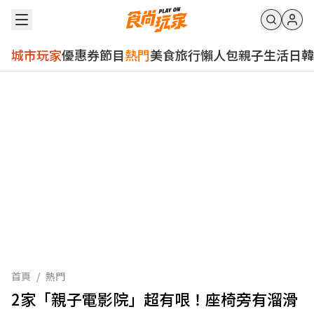
城市玩家
優惠券
節目
熱門
美食
旅行
懶人包
親子
生活
日韓
首頁
/
熱門
2家「親子電影院」超有哏！座椅旁有溜滑