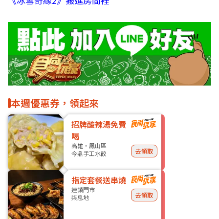
本週優惠券，領起來
招牌酸辣湯免費
喝
高雄・鳳山區
去領取
今鼎手工水餃
指定套餐送串燒
連鎖門市
去領取
柒息地