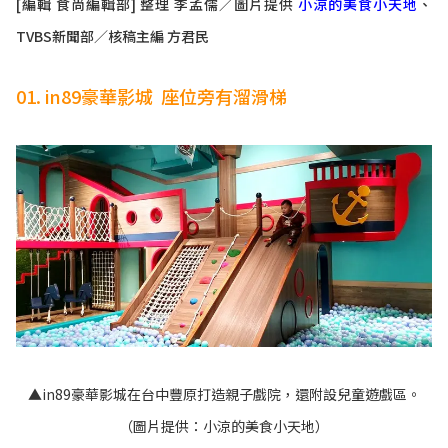
[編輯 食尚編輯部] 整理 李孟儒／圖片提供
小涼的美食小天地
、
TVBS新聞部／核稿主編 方君民
01. in89豪華影城 座位旁有溜滑梯
▲in89豪華影城在台中豐原打造親子戲院，還附設兒童遊戲區。
（圖片提供：小涼的美食小天地）