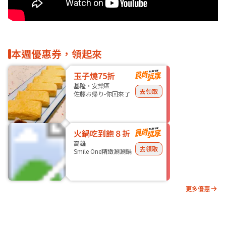
本週優惠券，領起來
玉子燒75折
基隆・安樂區
去領取
佐藤お帰り-你回來了
火鍋吃到飽８折
高雄
去領取
Smile One精緻涮涮鍋
更多優惠