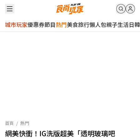
城市玩家
優惠券
節目
熱門
美食
旅行
懶人包
親子
生活
日韓
首頁
/
熱門
網美快衝！IG洗版超美「透明玻璃吧