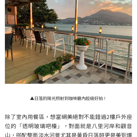
▲日落的陽光照射到咖啡廳內超級好拍！
除了室內用餐區，想當網美絕對不能錯過2樓戶外座
位的「透明玻璃吧檯」，對面就是八里河岸和觀音
山，搭配整面淡水河景尤其是黃昏日落時更是美到爆