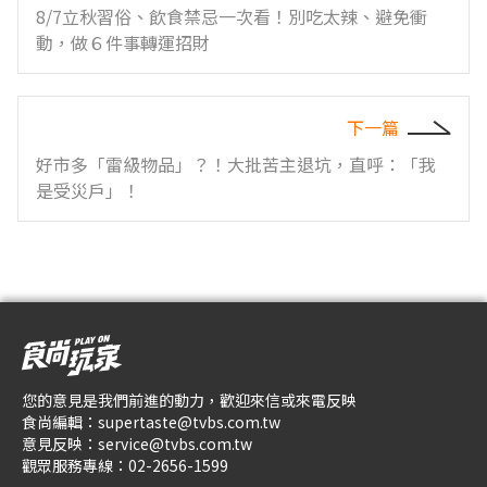
8/7立秋習俗、飲食禁忌一次看！別吃太辣、避免衝
動，做６件事轉運招財
下一篇
好市多「雷級物品」？！大批苦主退坑，直呼：「我
是受災戶」！
您的意見是我們前進的動力，歡迎來信或來電反映
食尚編輯：
supertaste@tvbs.com.tw
意見反映：
service@tvbs.com.tw
觀眾服務專線：
02-2656-1599