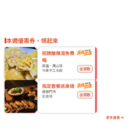
本週優惠券，領起來
招牌酸辣湯免費
喝
高雄・鳳山區
去領取
今鼎手工水餃
指定套餐送串燒
連鎖門市
去領取
柒息地
更多優惠