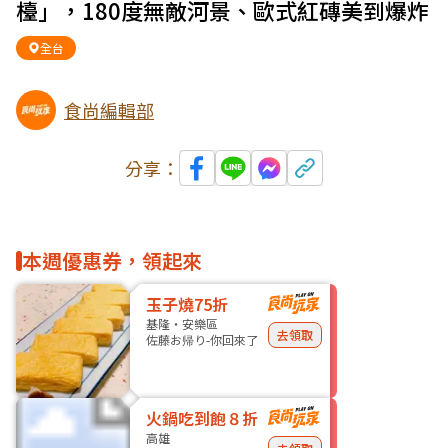
檯」，180度無敵河景、歐式紅磚美到爆炸
全台
食尚編輯部
分享：
本週優惠券，領起來
玉子燒75折
基隆・安樂區
去領取
佐藤お帰り-你回來了
火鍋吃到飽８折
高雄