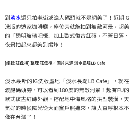
到
淡水
還只拍老街或漁人碼頭就不是網美了！近期IG
洗版的這家咖啡廳，座位旁就能拍到無敵河景，超美
的「透明玻璃吧檯」加上歐式復古紅磚，不管日落、
夜景拍起來都美到爆炸！
[編輯 莊偉祺] 整理 莊偉祺／圖片來源 淡水長堤LB Cafe
淡水最新的IG洗版聖地「淡水長堤LB Cafe」，就在
渡船碼頭旁，可以看到180度的無敵河景！超有FU的
歐式復古紅磚外觀，搭配地中海風格的拱型裝潢，天
氣好的時候陽光從大面窗戶照進來，讓人直呼根本不
像在台灣了！