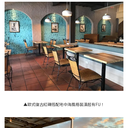
▲歐式復古紅磚搭配地中海風格裝潢超有FU！