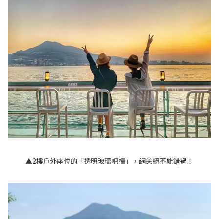
▲2樓戶外座位的「透明玻璃吧檯」，網美絕不能錯過！