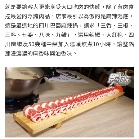
就是要讓客人更能享受大口吃肉的快感，除了有肉食
控最愛的浮誇肉品，店家最引以為傲的是麻辣湯底，
這是最道地的四川巴蜀麻辣鍋，講求「三香、三椒、
三料、七姿、八味、九雜」，選用辣椒、大紅袍、四
川麻椒及50幾種中藥加入湯頭熬煮10小時，讓整鍋
瀰漫濃濃的麻香味與油香味。