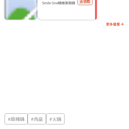
去領取
Smile One精緻涮涮鍋
更多優惠
#
麻辣鍋
#
肉品
#
火鍋