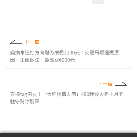
上一篇
變換車道打方向燈仍被罰1200元！交通局曝違規原
因、正確做法：最高罰6000元
下一篇
直接tag男友！「大稻埕情人節」480秒煙火秀＋月老
駐守幫你脫單