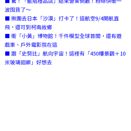
■
驚！「藍瓶禮品店」結束營業倒數！粉絲快衝一
波囤貨了～
■
揪團去日本「沙漠」打卡了！這航空9/4開航直
飛，還可到柯南故鄉
■
衝「小黃」博物館！千件模型全球首間，還有遊
戲車、戶外電影院在這
■
跟「史努比」航向宇宙！這裡有「450樓景觀＋10
米玻璃迴廊」好想去