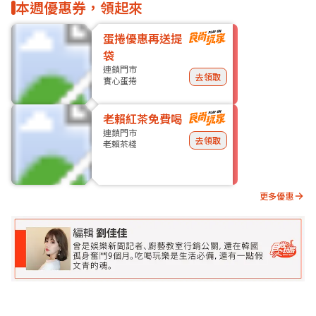
本週優惠券，領起來
蛋捲優惠再送提
袋
連鎖門市
去領取
實心蛋捲
老賴紅茶免費喝
連鎖門市
去領取
老賴茶棧
更多優惠