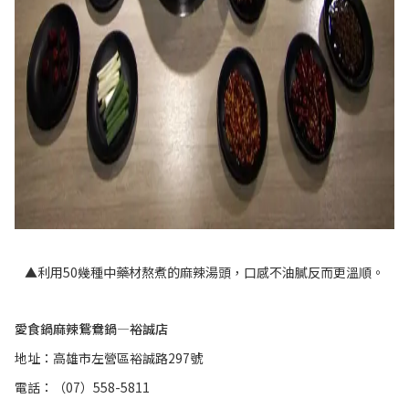
▲利用50幾種中藥材熬煮的麻辣湯頭，口感不油膩反而更溫順。
愛食鍋麻辣鴛鴦鍋—裕誠店
地址：高雄市左營區裕誠路297號
電話：（07）558-5811