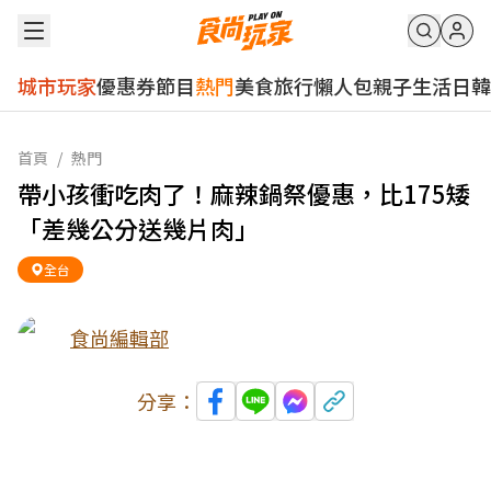
城市玩家
優惠券
節目
熱門
美食
旅行
懶人包
親子
生活
日韓
首頁
/
熱門
帶小孩衝吃肉了！麻辣鍋祭優惠，比175矮
「差幾公分送幾片肉」
全台
食尚編輯部
分享：