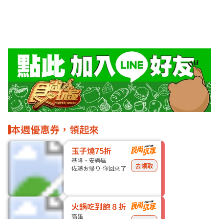
本週優惠券，領起來
玉子燒75折
基隆・安樂區
去領取
佐藤お帰り-你回來了
火鍋吃到飽８折
高雄