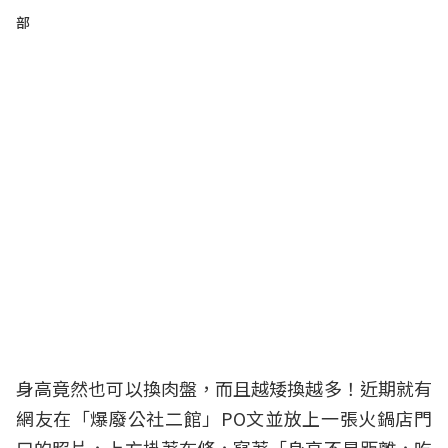
部
身高竟然也可以換肉盤，而且越矮換越多！近期就有
網友在「爆廢公社二館」PO文並放上一張火鍋店門
口的照片，上方掛著布條，寫著「身高不是距離，吃