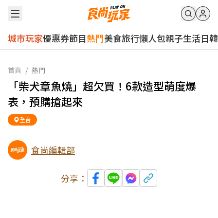
城市玩家
優惠券
節目
熱門
美食
旅行
懶人包
親子
生活
日韓
首頁
/
熱門
「柴犬章魚燒」超欠買！6款造型萌度爆
表，預購搶起來
全台
食尚編輯部
分享：