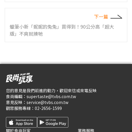
下一篇
蠟筆小新「妮妮的兔兔」買得到！90公分高「超大
版」不爽就揍牠
您的意見是我們前進的動力，歡迎來信或來電反映
食尚編輯：
supertaste@tvbs.com.tw
意見反映：
service@tvbs.com.tw
觀眾服務專線：
02-2656-1599
關於食尚玩家
業務服務