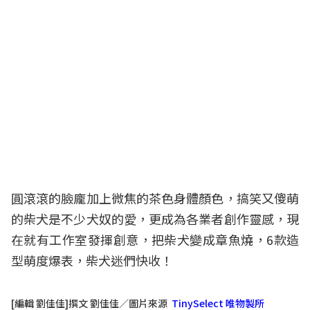
圓滾滾的臉龐加上微焦的茶色身體顏色，搞笑又傻萌
的柴犬是不少犬奴的愛，更成為各業者創作靈感，現
在就有工作室發揮創意，把柴犬變成章魚燒，6款造
型萌度爆表，柴犬迷們快收！
[編輯 劉佳佳]撰文 劉佳佳／圖片來源
TinySelect 唯物製所