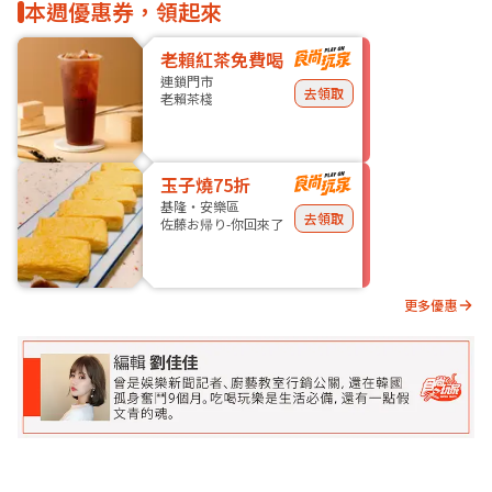
本週優惠券，領起來
老賴紅茶免費喝
連鎖門市
去領取
老賴茶棧
玉子燒75折
基隆・安樂區
去領取
佐藤お帰り-你回來了
更多優惠