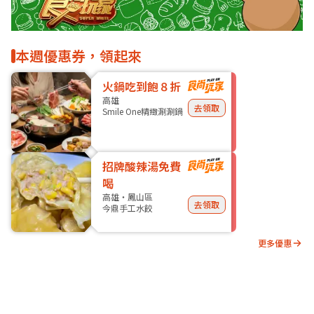
本週優惠券，領起來
火鍋吃到飽８折
高雄
去領取
Smile One精緻涮涮鍋
招牌酸辣湯免費
喝
高雄・鳳山區
去領取
今鼎手工水餃
更多優惠