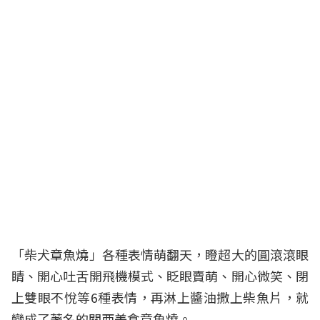
「柴犬章魚燒」各種表情萌翻天，瞪超大的圓滾滾眼
睛、開心吐舌開飛機模式、眨眼賣萌、開心微笑、閉
上雙眼不悅等6種表情，再淋上醬油撒上柴魚片，就
變成了著名的關西美食章魚燒。