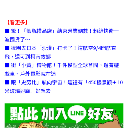
【看更多】
■
驚！「藍瓶禮品店」結束營業倒數！粉絲快衝一
波囤貨了～
■
揪團去日本「沙漠」打卡了！這航空9/4開航直
飛，還可到柯南故鄉
■
衝「小黃」博物館！千件模型全球首間，還有遊
戲車、戶外電影院在這
■
跟「史努比」航向宇宙！這裡有「450樓景觀＋10
米玻璃迴廊」好想去