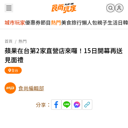
城市玩家
優惠券
節目
熱門
美食
旅行
懶人包
親子
生活
日韓
首頁
/
熱門
蘋果在台第2家直營店來囉！15日開幕再送
見面禮
全台
食尚編輯部
分享：