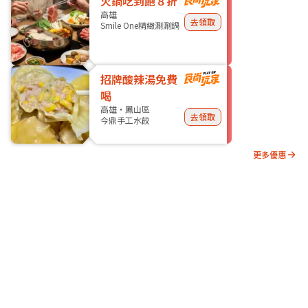
火鍋吃到飽８折
高雄
去領取
Smile One精緻涮涮鍋
招牌酸辣湯免費
喝
高雄・鳳山區
去領取
今鼎手工水餃
更多優惠