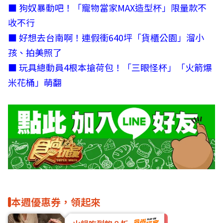
■
狗奴暴動吧！「寵物當家MAX造型杯」限量款不
收不行
■
好想去台南啊！連假衝640坪「貨櫃公園」溜小
孩、拍美照了
■
玩具總動員4根本搶荷包！「三眼怪杯」「火箭爆
米花桶」萌翻
本週優惠券，領起來