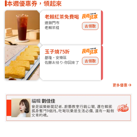
本週優惠券，領起來
老賴紅茶免費喝
連鎖門市
去領取
老賴茶棧
玉子燒75折
基隆・安樂區
去領取
佐藤お帰り-你回來了
更多優惠