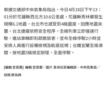
根據交通部中央氣象局指出，今日4月18日下午13：
01分於花蓮縣西北方10.6公里處，花蓮縣秀林鄉發生
規模6.1地震，台北市也感受到4級震度，因應地震來
襲，台北捷運依照安全程序，全線列車立即慢速行
駛，進站車輛即刻疏散旅客，宣布全線停駛2小時並
安排人員進行設備檢視及軌道巡視；台鐵宜蘭至南澳
間，按地震5級規定辦理，全面停駛。
[編輯 官其蓁] 編輯 官其蓁／圖片 食尚玩家編輯部、中央氣象局／
核稿 廖為舜