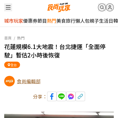
城市玩家
優惠券
節目
熱門
美食
旅行
懶人包
親子
生活
日韓
首頁
/
熱門
花蓮規模6.1大地震！台北捷運「全面停
駛」暫估2小時後恢復
全台
食尚編輯部
分享：