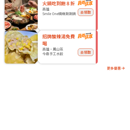
火鍋吃到飽８折
高雄
去領取
Smile One精緻涮涮鍋
招牌酸辣湯免費
喝
高雄・鳳山區
去領取
今鼎手工水餃
更多優惠