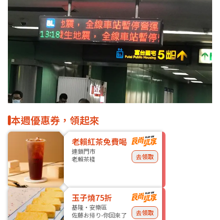
本週優惠券，領起來
老賴紅茶免費喝
連鎖門市
去領取
老賴茶棧
玉子燒75折
基隆・安樂區
去領取
佐藤お帰り-你回來了