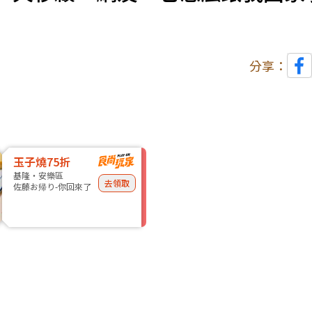
分享：
玉子燒75折
基隆・安樂區
去領取
佐藤お帰り-你回來了