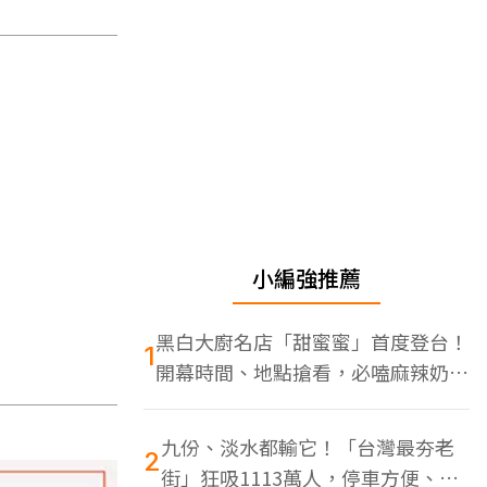
小編強推薦
黑白大廚名店「甜蜜蜜」首度登台！
1
開幕時間、地點搶看，必嗑麻辣奶油
蝦
九份、淡水都輸它！「台灣最夯老
2
街」狂吸1113萬人，停車方便、特