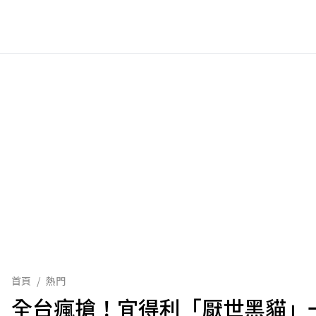
首頁
/
熱門
全台瘋搶！宜得利「厭世黑貓」