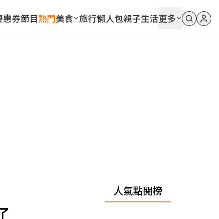
優惠券
節目
熱門
美食
旅行
懶人包
親子
生活
更多
人氣點閱榜
了