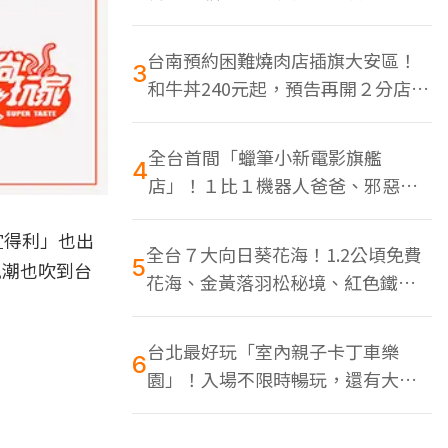
色美食多
台南預約困難燒肉店插旗大安區！
3
和牛丼240元起，預告再開２分店、
地點曝光
全台首間「蠟筆小新電影旗艦
4
店」！１比１機器人爸爸、邪惡正
男，百款周邊買翻
宜得利」也出
全台７大向日葵花海！1.2公頃免費
5
風潮也吹到台
花海、金黃落羽松秘境、紅色鐵橋
同框
台北最好玩「室內親子卡丁車樂
6
園」！入場不限時暢玩，還有大螢
幕Switch遊戲區