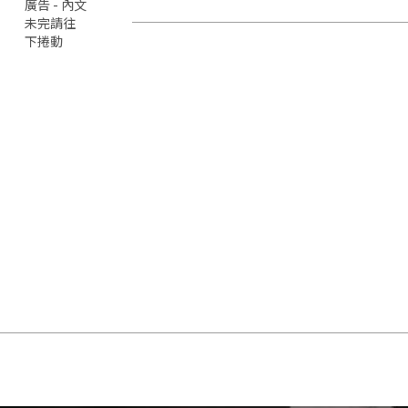
廣告 - 內文
未完請往
下捲動