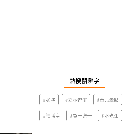
熱搜關鍵字
#
咖啡
#
立秋習俗
#
台北景點
#
福勝亭
#
買一送一
#
水煮蛋