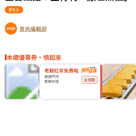
全台
食尚編輯部
本週優惠券，領起來
老賴紅茶免費喝
連鎖門市
去領取
老賴茶棧